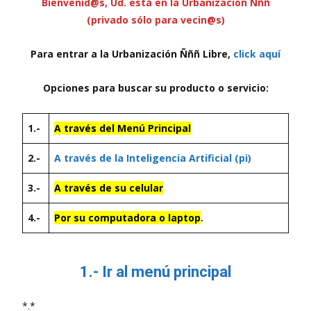
Bienvenid@s, Ud. está en la Urbanización Ñññ
(privado sólo para vecin@s)
Para entrar a la Urbanización Ñññ Libre,
click aquí
Opciones para buscar su producto o servicio:
1.-
A través del Menú Principal
2.-
A través de la Inteligencia Artificial (pi)
3.-
A través de su celular
4.-
Por su computadora o laptop
.
1.- Ir al menú principal
*.*