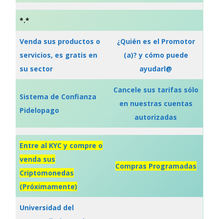
*.*
Venda sus productos o
¿Quién es el Promotor
servicios, es gratis en
(a)? y cómo puede
su sector
ayudarl@
Cancele sus tarifas sólo
Sistema de
Confianza
en nuestras cuentas
Pidelopago
autorizadas
Entre al KYC y compre o
venda sus
Compras Programadas
Criptomonedas
(Próximamente)
Universidad del