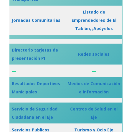
Listado de
Jornadas Comunitarias
Emprendedores de El
Tablón, ¡Apóyelos
Directorio tarjetas de
Redes sociales
presentación PI
—
—
Resultados Deportivos
Medios de Comunicación
Municipales
e información
Servicio de Seguridad
Centros de Salud en el
Ciudadana en el Eje
Eje
Servicios Publicos
Turismo y Ocio Eje