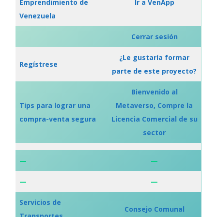
Emprendimiento de
Ir a VenApp
Venezuela
Cerrar sesión
¿Le gustaría formar
Regístrese
parte de este proyecto?
Bienvenido al
Tips para lograr una
Metaverso, Compre la
compra-venta segura
Licencia Comercial de su
sector
—
—
—
—
Servicios de
Consejo Comunal
Transportes