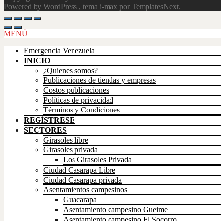
Powered by WordPress
, tema
i-max
por TemplatesNext.
Scroll
Up
MENÚ
Emergencia Venezuela
INICIO
¿Quienes somos?
Publicaciones de tiendas y empresas
Costos publicaciones
Políticas de privacidad
Términos y Condiciones
REGÍSTRESE
SECTORES
Girasoles libre
Girasoles privada
Los Girasoles Privada
Ciudad Casarapa Libre
Ciudad Casarapa privada
Asentamientos campesinos
Guacarapa
Asentamiento campesino Gueime
Asentamiento campesino El Socorro