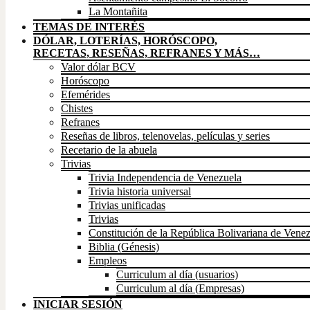
La Montañita
TEMAS DE INTERÉS
DÓLAR, LOTERÍAS, HORÓSCOPO,
RECETAS, RESEÑAS, REFRANES Y MÁS…
Valor dólar BCV
Horóscopo
Efemérides
Chistes
Refranes
Reseñas de libros, telenovelas, películas y series
Recetario de la abuela
Trivias
Trivia Independencia de Venezuela
Trivia historia universal
Trivias unificadas
Trivias
Constitución de la República Bolivariana de Vene
Biblia (Génesis)
Empleos
Curriculum al día (usuarios)
Curriculum al día (Empresas)
INICIAR SESIÓN