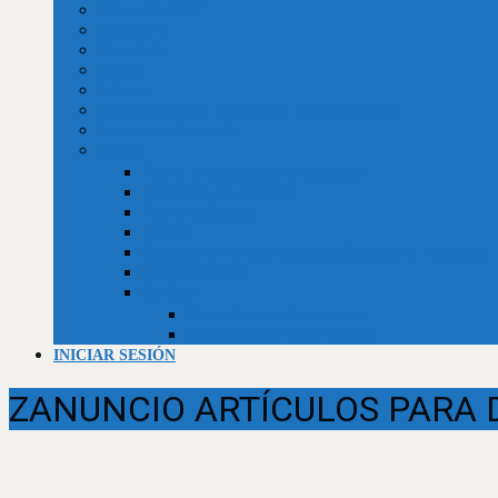
Valor dólar BCV
Horóscopo
Efemérides
Chistes
Refranes
Reseñas de libros, telenovelas, películas y series
Recetario de la abuela
Trivias
Trivia Independencia de Venezuela
Trivia historia universal
Trivias unificadas
Trivias
Constitución de la República Bolivariana de Venezuela
Biblia (Génesis)
Empleos
Curriculum al día (usuarios)
Curriculum al día (Empresas)
INICIAR SESIÓN
ZANUNCIO ARTÍCULOS PARA