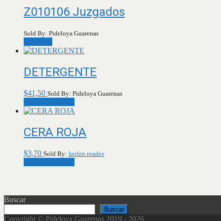
Z010106 Juzgados
Sold By: Pideloya Guarenas
Leer más
DETERGENTE
$
41,50
Sold By: Pideloya Guarenas
Añadir al carrito
CERA ROJA
$
3,70
Sold By:
herlen roades
Añadir al carrito
Buscar
Buscar
Copyright © Pideloya Guarenas 2019 - 2026