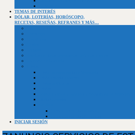
Asentamiento campesino El Socorro
La Montañita
TEMAS DE INTERÉS
DÓLAR, LOTERÍAS, HORÓSCOPO,
RECETAS, RESEÑAS, REFRANES Y MÁS…
Valor dólar BCV
Horóscopo
Efemérides
Chistes
Refranes
Reseñas de libros, telenovelas, películas y series
Recetario de la abuela
Trivias
Trivia Independencia de Venezuela
Trivia historia universal
Trivias unificadas
Trivias
Constitución de la República Bolivariana de Venezuela
Biblia (Génesis)
Empleos
Curriculum al día (usuarios)
Curriculum al día (Empresas)
INICIAR SESIÓN