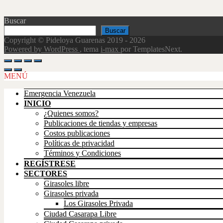
Buscar
Buscar
Copyright © Pideloya Guarenas 2019 - 2026
Powered by WordPress
, tema
i-max
por TemplatesNext.
Scroll
Up
MENÚ
Emergencia Venezuela
INICIO
¿Quienes somos?
Publicaciones de tiendas y empresas
Costos publicaciones
Políticas de privacidad
Términos y Condiciones
REGÍSTRESE
SECTORES
Girasoles libre
Girasoles privada
Los Girasoles Privada
Ciudad Casarapa Libre