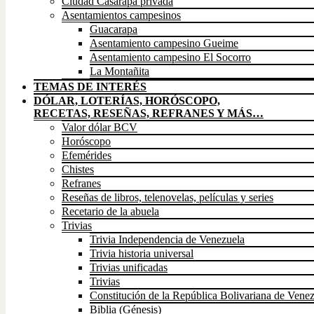
Ciudad Casarapa privada
Asentamientos campesinos
Guacarapa
Asentamiento campesino Gueime
Asentamiento campesino El Socorro
La Montañita
TEMAS DE INTERÉS
DÓLAR, LOTERÍAS, HORÓSCOPO,
RECETAS, RESEÑAS, REFRANES Y MÁS…
Valor dólar BCV
Horóscopo
Efemérides
Chistes
Refranes
Reseñas de libros, telenovelas, películas y series
Recetario de la abuela
Trivias
Trivia Independencia de Venezuela
Trivia historia universal
Trivias unificadas
Trivias
Constitución de la República Bolivariana de Vene
Biblia (Génesis)