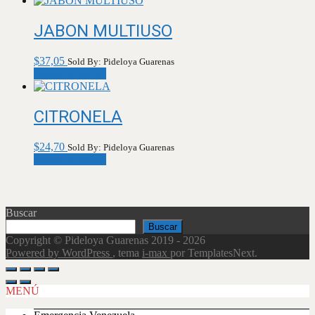
JABON MULTIUSO
$
37,05
Sold By: Pideloya Guarenas
Añadir al carrito
CITRONELA
$
24,70
Sold By: Pideloya Guarenas
Añadir al carrito
Buscar
Buscar
Copyright © Pideloya Guarenas 2019 - 2026
Powered by WordPress
, tema
i-max
por TemplatesNext.
Scroll
Up
MENÚ