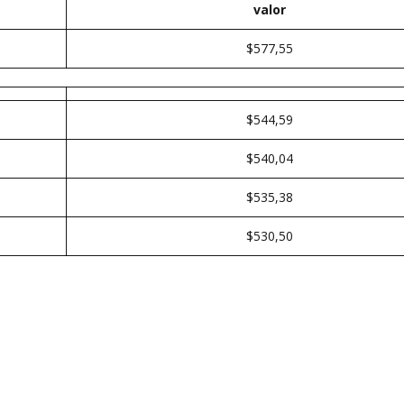
valor
$577,55
$544,59
$540,04
$535,38
$530,50