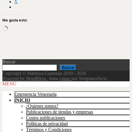
X
Me gusta esto:
Loading…
Buscar
Buscar
Copyright © Pideloya Guarenas 2019 - 2026
Powered by WordPress
, tema
i-max
por TemplatesNext.
Scroll
MENÚ
Up
Emergencia Venezuela
INICIO
¿Quienes somos?
Publicaciones de tiendas y empresas
Costos publicaciones
Políticas de privacidad
Términos y Condiciones