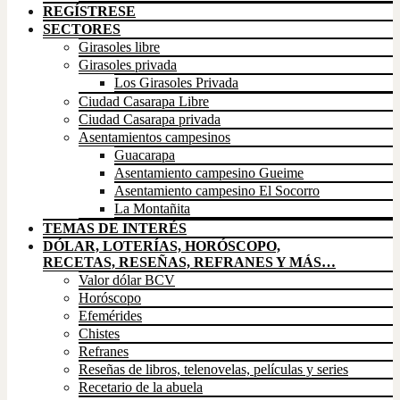
REGÍSTRESE
SECTORES
Girasoles libre
Girasoles privada
Los Girasoles Privada
Ciudad Casarapa Libre
Ciudad Casarapa privada
Asentamientos campesinos
Guacarapa
Asentamiento campesino Gueime
Asentamiento campesino El Socorro
La Montañita
TEMAS DE INTERÉS
DÓLAR, LOTERÍAS, HORÓSCOPO,
RECETAS, RESEÑAS, REFRANES Y MÁS…
Valor dólar BCV
Horóscopo
Efemérides
Chistes
Refranes
Reseñas de libros, telenovelas, películas y series
Recetario de la abuela