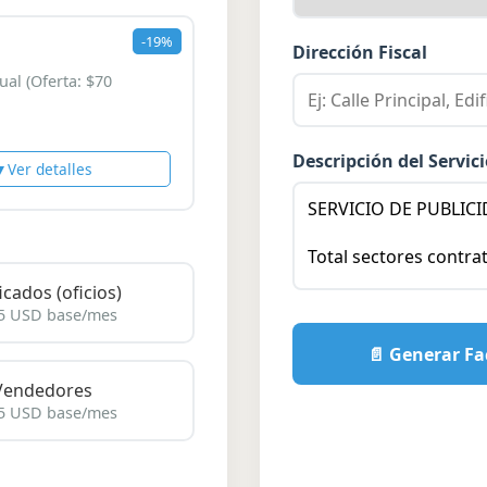
-19%
Dirección Fiscal
al (Oferta: $70
Descripción del Servici
▼
Ver detalles
ficados (oficios)
5 USD base/mes
📄 Generar Fa
Vendedores
5 USD base/mes