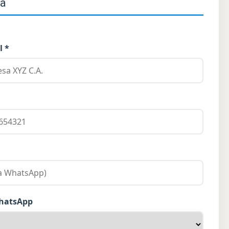
ra
l *
WhatsApp