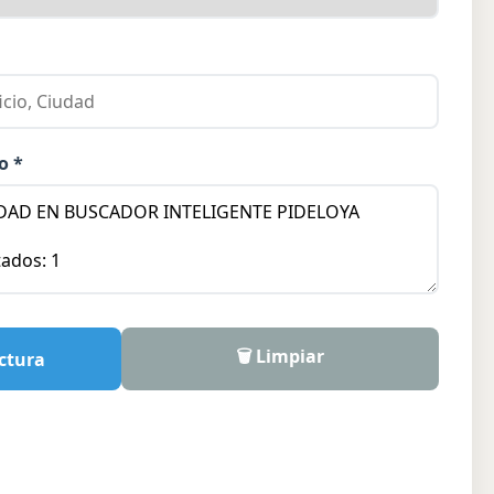
o *
🗑️ Limpiar
ctura