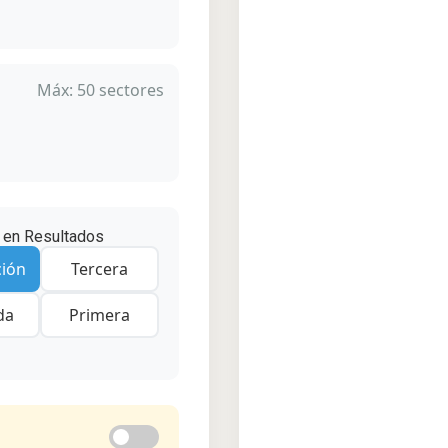
Máx: 50 sectores
n en Resultados
ción
Tercera
da
Primera