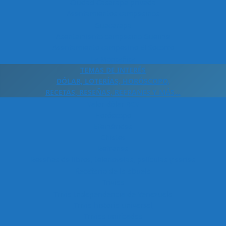
Ciudad Casarapa privada
Asentamientos campesinos
Guacarapa
Asentamiento campesino Gueime
Asentamiento campesino El Socorro
La Montañita
TEMAS DE INTERÉS
DÓLAR, LOTERÍAS, HORÓSCOPO,
RECETAS, RESEÑAS, REFRANES Y MÁS…
Valor dólar BCV
Horóscopo
Efemérides
Chistes
Refranes
Reseñas de libros, telenovelas, películas y series
Recetario de la abuela
Trivias
Trivia Independencia de Venezuela
Trivia historia universal
Trivias unificadas