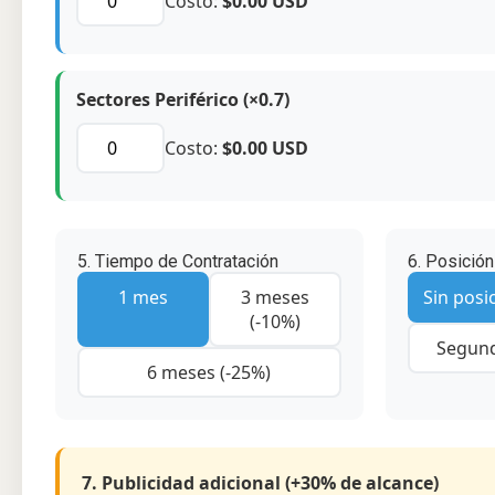
Costo:
$0.00 USD
Sectores Periférico (×0.7)
Costo:
$0.00 USD
5. Tiempo de Contratación
6. Posició
1 mes
3 meses
Sin posi
(-10%)
Segun
6 meses (-25%)
7. Publicidad adicional (+30% de alcance)