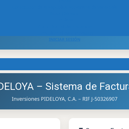
Trivias
Constitución de la República Bolivariana de Venezuela
Biblia (Génesis)
Empleos
Curriculum al día (usuarios)
Curriculum al día (Empresas)
INICIAR SESIÓN
IDELOYA – Sistema de Factur
Inversiones PIDELOYA, C.A. – RIF J-50326907