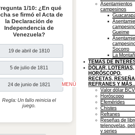
Asentamientos
regunta 1/10: ¿En qué
campesinos
echa se firmó el Acta de
Guacarap
la Declaración de
Asentamie
campesin
Independencia de
Gueime
Venezuela?
Asentamie
campesino
Socorro
19 de abril de 1810
La Montañ
TEMAS DE INTERÉ
5 de julio de 1811
DÓLAR, LOTERÍAS,
HORÓSCOPO,
RECETAS, RESEÑA
REFRANES Y MÁS
MENÚ
24 de junio de 1821
Scroll
Valor dólar BCV
Up
Horóscopo
Regla: Un fallo reinicia el
Efemérides
juego.
Chistes
Refranes
Reseñas de libr
telenovelas, pel
y series