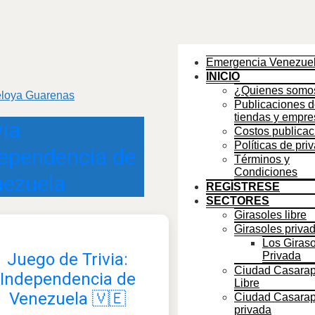
Emergencia Venezue
INICIO
¿Quienes somo
Publicaciones 
tiendas y empre
via
Costos publicac
Políticas de pri
ependencia de
Términos y
Condiciones
ezuela
REGÍSTRESE
SECTORES
Girasoles libre
Girasoles priva
Los Giras
Juego de Trivia:
Privada
Ciudad Casara
Independencia de
Libre
Venezuela 🇻🇪
Ciudad Casara
privada