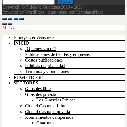
Buscar
Copyright © Pideloya Guarenas 2019 - 2026
Powered by WordPress
, tema
i-max
por TemplatesNext.
Scroll
Up
MENÚ
Emergencia Venezuela
INICIO
¿Quienes somos?
Publicaciones de tiendas y empresas
Costos publicaciones
Políticas de privacidad
Términos y Condiciones
REGÍSTRESE
SECTORES
Girasoles libre
Girasoles privada
Los Girasoles Privada
Ciudad Casarapa Libre
Ciudad Casarapa privada
Asentamientos campesinos
Guacarapa