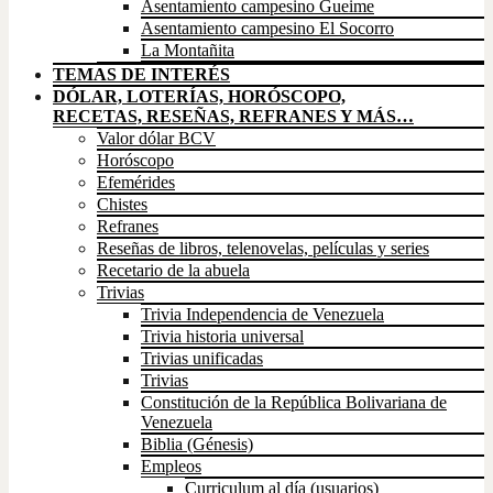
Asentamiento campesino Gueime
Asentamiento campesino El Socorro
La Montañita
TEMAS DE INTERÉS
DÓLAR, LOTERÍAS, HORÓSCOPO,
RECETAS, RESEÑAS, REFRANES Y MÁS…
Valor dólar BCV
Horóscopo
Efemérides
Chistes
Refranes
Reseñas de libros, telenovelas, películas y series
Recetario de la abuela
Trivias
Trivia Independencia de Venezuela
Trivia historia universal
Trivias unificadas
Trivias
Constitución de la República Bolivariana de
Venezuela
Biblia (Génesis)
Empleos
Curriculum al día (usuarios)