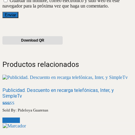
Guardar mi nombre, correo electrónico y sitio web en este
navegador para la próxima vez que haga un comentario.
Download QR
Productos relacionados
Publicidad. Descuento en recarga telefónicas, Inter, y
SimpleTv
Valorado
Sold By: Pideloya Guarenas
en
4.50
Leer más
de 5