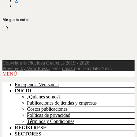
X
Me gusta esto:
Loading…
Copyright © Pideloya Guarenas 2019 - 2026
Powered by WordPress
, tema
i-max
por TemplatesNext.
Scroll
MENÚ
Up
Emergencia Venezuela
INICIO
¿Quienes somos?
Publicaciones de tiendas y empresas
Costos publicaciones
Políticas de privacidad
Términos y Condiciones
REGÍSTRESE
SECTORES