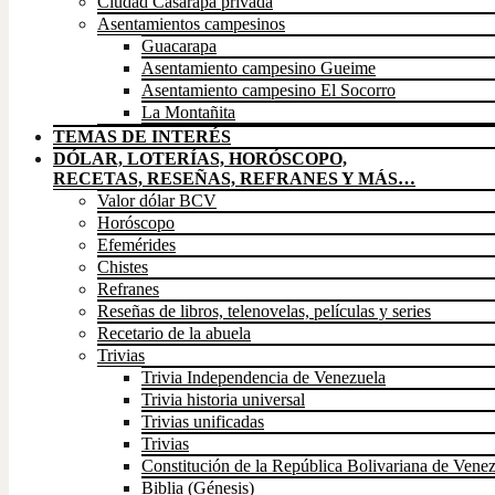
Ciudad Casarapa privada
Asentamientos campesinos
Guacarapa
Asentamiento campesino Gueime
Asentamiento campesino El Socorro
La Montañita
TEMAS DE INTERÉS
DÓLAR, LOTERÍAS, HORÓSCOPO,
RECETAS, RESEÑAS, REFRANES Y MÁS…
Valor dólar BCV
Horóscopo
Efemérides
Chistes
Refranes
Reseñas de libros, telenovelas, películas y series
Recetario de la abuela
Trivias
Trivia Independencia de Venezuela
Trivia historia universal
Trivias unificadas
Trivias
Constitución de la República Bolivariana de Vene
Biblia (Génesis)