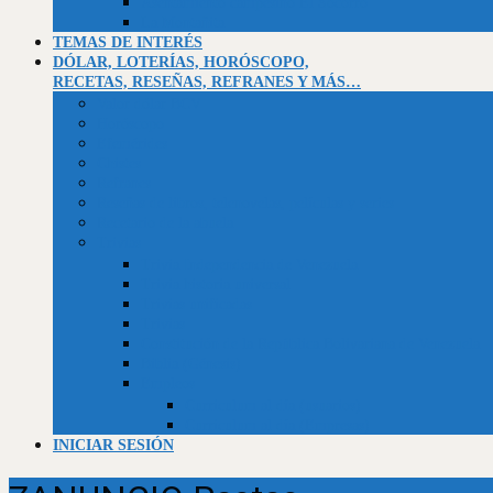
Asentamiento campesino El Socorro
La Montañita
TEMAS DE INTERÉS
DÓLAR, LOTERÍAS, HORÓSCOPO,
RECETAS, RESEÑAS, REFRANES Y MÁS…
Valor dólar BCV
Horóscopo
Efemérides
Chistes
Refranes
Reseñas de libros, telenovelas, películas y series
Recetario de la abuela
Trivias
Trivia Independencia de Venezuela
Trivia historia universal
Trivias unificadas
Trivias
Constitución de la República Bolivariana de Venezuela
Biblia (Génesis)
Empleos
Curriculum al día (usuarios)
Curriculum al día (Empresas)
INICIAR SESIÓN