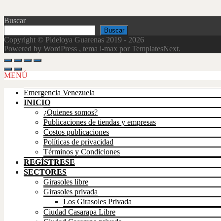
Buscar
Buscar
Copyright © Pideloya Guarenas 2019 - 2026
Powered by WordPress
, tema
i-max
por TemplatesNext.
Scroll
Up
MENÚ
Emergencia Venezuela
INICIO
¿Quienes somos?
Publicaciones de tiendas y empresas
Costos publicaciones
Políticas de privacidad
Términos y Condiciones
REGÍSTRESE
SECTORES
Girasoles libre
Girasoles privada
Los Girasoles Privada
Ciudad Casarapa Libre