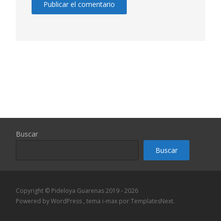
Buscar
Buscar
Copyright © Pideloya Guarenas 2019 - 2026
Powered by WordPress
, tema
i-max
por TemplatesNext.