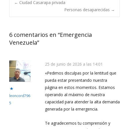
Navegación
←
Ciudad Casarapa privada
Personas desaparecidas
→
de
6 comentarios en “
Emergencia
entradas
Venezuela
”
25 de junio de 2026 a las 14:01
«Pedimos disculpas por la lentitud que
pueda estar presentando nuestra
página en estos momentos. Estamos
operando al máximo de nuestra
leoncord796
capacidad para atender la alta demanda
5
generada por la emergencia.
Te agradecemos tu comprensión y