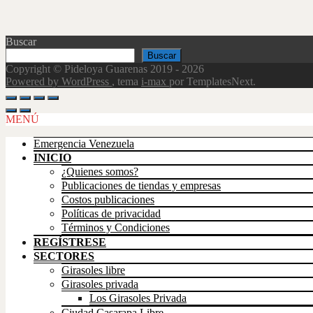
Buscar
Buscar
Copyright © Pideloya Guarenas 2019 - 2026
Powered by WordPress
, tema
i-max
por TemplatesNext.
Scroll
Up
MENÚ
Emergencia Venezuela
INICIO
¿Quienes somos?
Publicaciones de tiendas y empresas
Costos publicaciones
Políticas de privacidad
Términos y Condiciones
REGÍSTRESE
SECTORES
Girasoles libre
Girasoles privada
Los Girasoles Privada
Ciudad Casarapa Libre