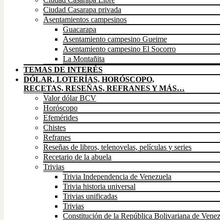
Ciudad Casarapa privada
Asentamientos campesinos
Guacarapa
Asentamiento campesino Gueime
Asentamiento campesino El Socorro
La Montañita
TEMAS DE INTERÉS
DÓLAR, LOTERÍAS, HORÓSCOPO,
RECETAS, RESEÑAS, REFRANES Y MÁS…
Valor dólar BCV
Horóscopo
Efemérides
Chistes
Refranes
Reseñas de libros, telenovelas, películas y series
Recetario de la abuela
Trivias
Trivia Independencia de Venezuela
Trivia historia universal
Trivias unificadas
Trivias
Constitución de la República Bolivariana de Vene