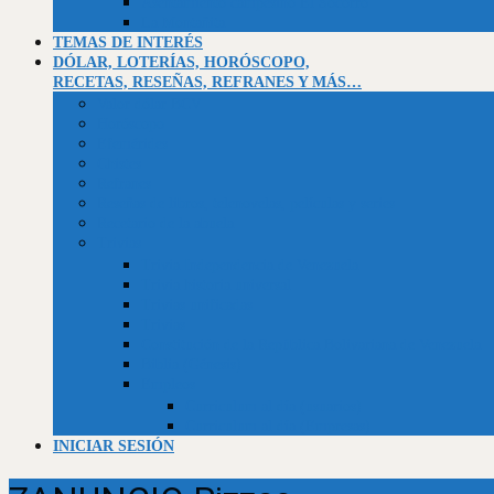
Asentamiento campesino El Socorro
La Montañita
TEMAS DE INTERÉS
DÓLAR, LOTERÍAS, HORÓSCOPO,
RECETAS, RESEÑAS, REFRANES Y MÁS…
Valor dólar BCV
Horóscopo
Efemérides
Chistes
Refranes
Reseñas de libros, telenovelas, películas y series
Recetario de la abuela
Trivias
Trivia Independencia de Venezuela
Trivia historia universal
Trivias unificadas
Trivias
Constitución de la República Bolivariana de Venezuela
Biblia (Génesis)
Empleos
Curriculum al día (usuarios)
Curriculum al día (Empresas)
INICIAR SESIÓN