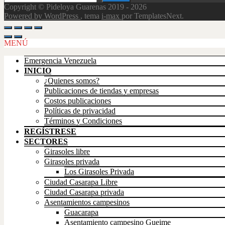
Copyright © Pideloya Guarenas 2019 - 2026
Powered by WordPress
, tema
i-max
por TemplatesNext.
Scroll
Up
MENÚ
Emergencia Venezuela
INICIO
¿Quienes somos?
Publicaciones de tiendas y empresas
Costos publicaciones
Políticas de privacidad
Términos y Condiciones
REGÍSTRESE
SECTORES
Girasoles libre
Girasoles privada
Los Girasoles Privada
Ciudad Casarapa Libre
Ciudad Casarapa privada
Asentamientos campesinos
Guacarapa
Asentamiento campesino Gueime