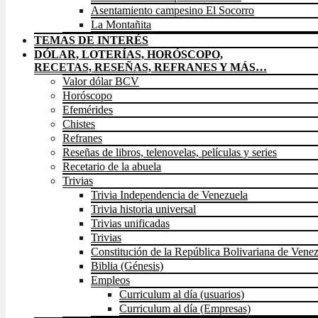
Asentamiento campesino El Socorro
La Montañita
TEMAS DE INTERÉS
DÓLAR, LOTERÍAS, HORÓSCOPO,
RECETAS, RESEÑAS, REFRANES Y MÁS…
Valor dólar BCV
Horóscopo
Efemérides
Chistes
Refranes
Reseñas de libros, telenovelas, películas y series
Recetario de la abuela
Trivias
Trivia Independencia de Venezuela
Trivia historia universal
Trivias unificadas
Trivias
Constitución de la República Bolivariana de Vene
Biblia (Génesis)
Empleos
Curriculum al día (usuarios)
Curriculum al día (Empresas)