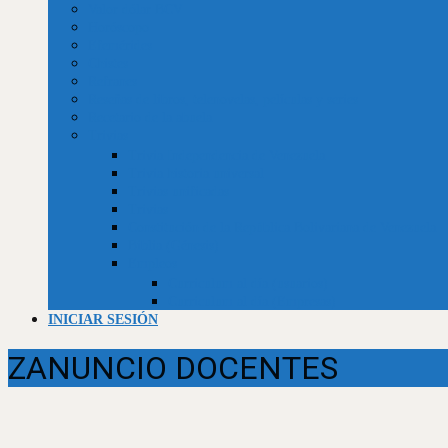
Valor dólar BCV
Horóscopo
Efemérides
Chistes
Refranes
Reseñas de libros, telenovelas, películas y series
Recetario de la abuela
Trivias
Trivia Independencia de Venezuela
Trivia historia universal
Trivias unificadas
Trivias
Constitución de la República Bolivariana de Venezuela
Biblia (Génesis)
Empleos
Curriculum al día (usuarios)
Curriculum al día (Empresas)
INICIAR SESIÓN
ZANUNCIO DOCENTES