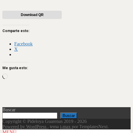
Download QR
Comparte esto:
Facebook
X
Me gusta esto:
Loading…
Buscar
Buscar
Copyright © Pideloya Guarenas 2019 - 2026
Powered by WordPress
, tema
i-max
por TemplatesNext.
Scroll
MENÚ