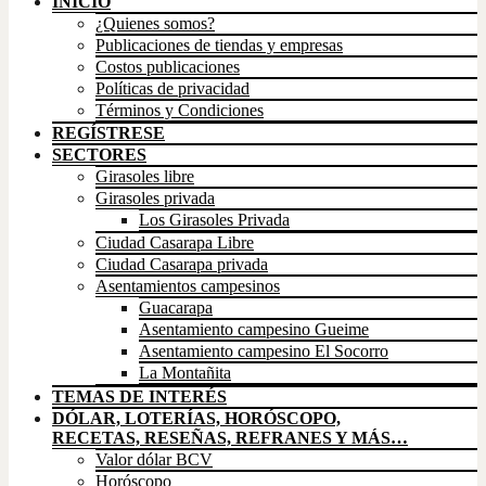
INICIO
¿Quienes somos?
Publicaciones de tiendas y empresas
Costos publicaciones
Políticas de privacidad
Términos y Condiciones
REGÍSTRESE
SECTORES
Girasoles libre
Girasoles privada
Los Girasoles Privada
Ciudad Casarapa Libre
Ciudad Casarapa privada
Asentamientos campesinos
Guacarapa
Asentamiento campesino Gueime
Asentamiento campesino El Socorro
La Montañita
TEMAS DE INTERÉS
DÓLAR, LOTERÍAS, HORÓSCOPO,
RECETAS, RESEÑAS, REFRANES Y MÁS…
Valor dólar BCV
Horóscopo