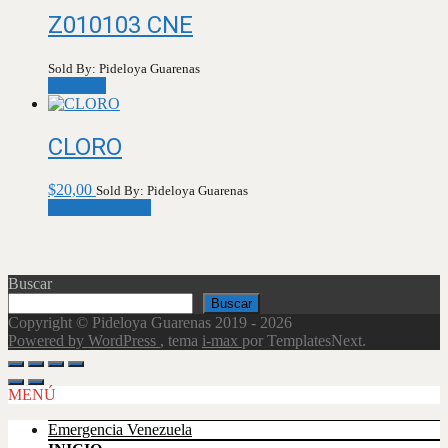
Z010103 CNE
Sold By: Pideloya Guarenas
Leer más
CLORO
$
20,00
Sold By: Pideloya Guarenas
Añadir al carrito
Buscar
Buscar
Copyright © Pideloya Guarenas 2019 - 2026
Powered by WordPress
, tema
i-max
por TemplatesNext.
Scroll
Up
MENÚ
Emergencia Venezuela