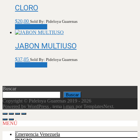
CLORO
$
20,00
Sold By: Pideloya Guarenas
Añadir al carrito
JABON MULTIUSO
$
37,05
Sold By: Pideloya Guarenas
Añadir al carrito
Buscar
Buscar
Copyright © Pideloya Guarenas 2019 - 2026
Powered by WordPress
, tema
i-max
por TemplatesNext.
Scroll
Up
MENÚ
Emergencia Venezuela