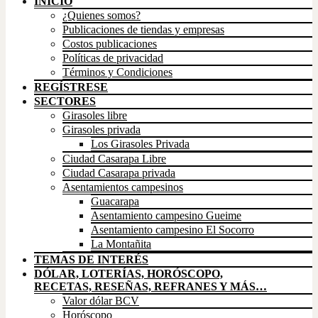
INICIO
¿Quienes somos?
Publicaciones de tiendas y empresas
Costos publicaciones
Políticas de privacidad
Términos y Condiciones
REGÍSTRESE
SECTORES
Girasoles libre
Girasoles privada
Los Girasoles Privada
Ciudad Casarapa Libre
Ciudad Casarapa privada
Asentamientos campesinos
Guacarapa
Asentamiento campesino Gueime
Asentamiento campesino El Socorro
La Montañita
TEMAS DE INTERÉS
DÓLAR, LOTERÍAS, HORÓSCOPO,
RECETAS, RESEÑAS, REFRANES Y MÁS…
Valor dólar BCV
Horóscopo