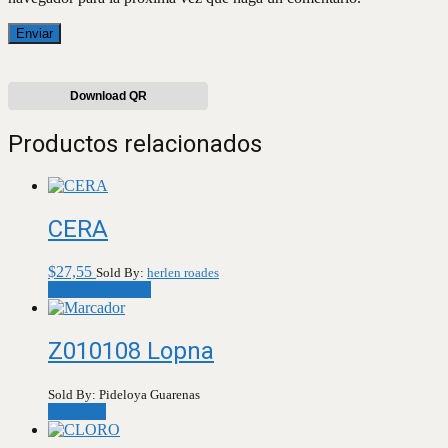
Download QR
Productos relacionados
CERA
$
27,55
Sold By:
herlen roades
Añadir al carrito
Z010108 Lopna
Sold By: Pideloya Guarenas
Leer más