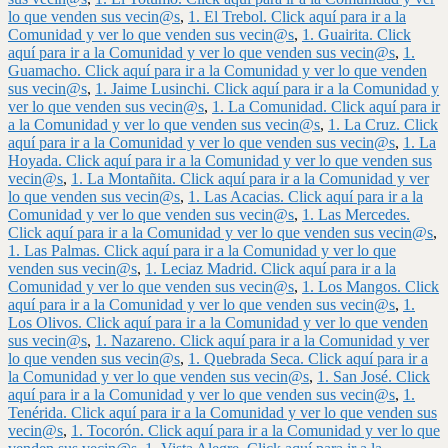
lo que venden sus vecin@s
,
1. El Trebol. Click aquí para ir a la
Comunidad y ver lo que venden sus vecin@s
,
1. Guairita. Click
aquí para ir a la Comunidad y ver lo que venden sus vecin@s
,
1.
Guamacho. Click aquí para ir a la Comunidad y ver lo que venden
sus vecin@s
,
1. Jaime Lusinchi. Click aquí para ir a la Comunidad y
ver lo que venden sus vecin@s
,
1. La Comunidad. Click aquí para ir
a la Comunidad y ver lo que venden sus vecin@s
,
1. La Cruz. Click
aquí para ir a la Comunidad y ver lo que venden sus vecin@s
,
1. La
Hoyada. Click aquí para ir a la Comunidad y ver lo que venden sus
vecin@s
,
1. La Montañita. Click aquí para ir a la Comunidad y ver
lo que venden sus vecin@s
,
1. Las Acacias. Click aquí para ir a la
Comunidad y ver lo que venden sus vecin@s
,
1. Las Mercedes.
Click aquí para ir a la Comunidad y ver lo que venden sus vecin@s
,
1. Las Palmas. Click aquí para ir a la Comunidad y ver lo que
venden sus vecin@s
,
1. Leciaz Madrid. Click aquí para ir a la
Comunidad y ver lo que venden sus vecin@s
,
1. Los Mangos. Click
aquí para ir a la Comunidad y ver lo que venden sus vecin@s
,
1.
Los Olivos. Click aquí para ir a la Comunidad y ver lo que venden
sus vecin@s
,
1. Nazareno. Click aquí para ir a la Comunidad y ver
lo que venden sus vecin@s
,
1. Quebrada Seca. Click aquí para ir a
la Comunidad y ver lo que venden sus vecin@s
,
1. San José. Click
aquí para ir a la Comunidad y ver lo que venden sus vecin@s
,
1.
Tenérida. Click aquí para ir a la Comunidad y ver lo que venden sus
vecin@s
,
1. Tocorón. Click aquí para ir a la Comunidad y ver lo que