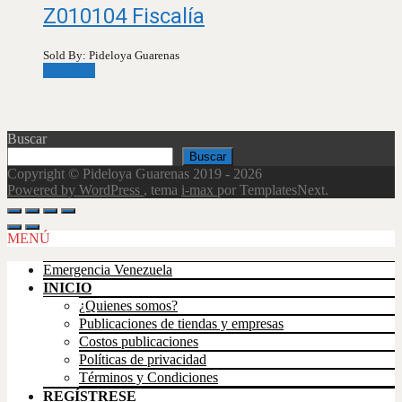
Z010104 Fiscalía
Sold By: Pideloya Guarenas
Leer más
Buscar
Buscar
Copyright © Pideloya Guarenas 2019 - 2026
Powered by WordPress
, tema
i-max
por TemplatesNext.
Scroll
Up
MENÚ
Emergencia Venezuela
INICIO
¿Quienes somos?
Publicaciones de tiendas y empresas
Costos publicaciones
Políticas de privacidad
Términos y Condiciones
REGÍSTRESE