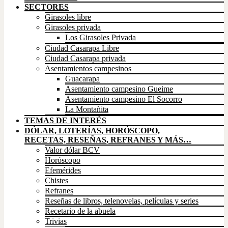
SECTORES
Girasoles libre
Girasoles privada
Los Girasoles Privada
Ciudad Casarapa Libre
Ciudad Casarapa privada
Asentamientos campesinos
Guacarapa
Asentamiento campesino Gueime
Asentamiento campesino El Socorro
La Montañita
TEMAS DE INTERÉS
DÓLAR, LOTERÍAS, HORÓSCOPO,
RECETAS, RESEÑAS, REFRANES Y MÁS…
Valor dólar BCV
Horóscopo
Efemérides
Chistes
Refranes
Reseñas de libros, telenovelas, películas y series
Recetario de la abuela
Trivias