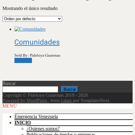
Mostrando el único resultado
Comunidades
Sold By: Pideloya Guarenas
Leer más
Buscar
Buscar
Copyright © Pideloya Guarenas 2019 - 2026
Powered by WordPress
, tema
i-max
por TemplatesNext.
Scroll
MENÚ
Up
Emergencia Venezuela
INICIO
¿Quienes somos?
Publicaciones de tiendas y empresas