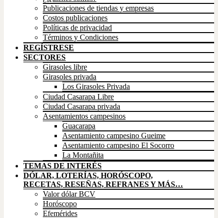
Publicaciones de tiendas y empresas
Costos publicaciones
Políticas de privacidad
Términos y Condiciones
REGÍSTRESE
SECTORES
Girasoles libre
Girasoles privada
Los Girasoles Privada
Ciudad Casarapa Libre
Ciudad Casarapa privada
Asentamientos campesinos
Guacarapa
Asentamiento campesino Gueime
Asentamiento campesino El Socorro
La Montañita
TEMAS DE INTERÉS
DÓLAR, LOTERÍAS, HORÓSCOPO,
RECETAS, RESEÑAS, REFRANES Y MÁS…
Valor dólar BCV
Horóscopo
Efemérides