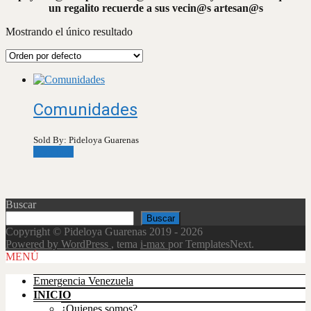
un regalito recuerde a sus vecin@s artesan@s
Mostrando el único resultado
Comunidades
Sold By: Pideloya Guarenas
Leer más
Buscar
Buscar
Copyright © Pideloya Guarenas 2019 - 2026
Powered by WordPress
, tema
i-max
por TemplatesNext.
Scroll
MENÚ
Up
Emergencia Venezuela
INICIO
¿Quienes somos?