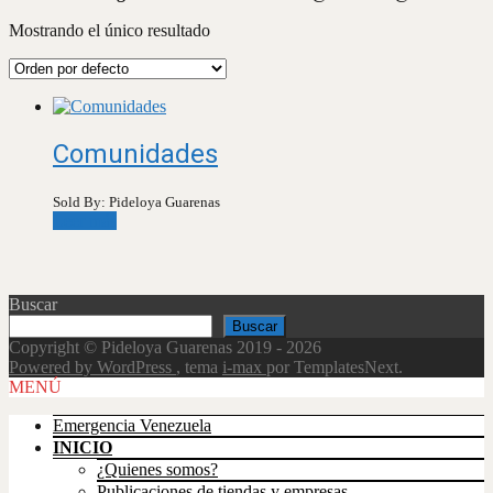
Mostrando el único resultado
Comunidades
Sold By: Pideloya Guarenas
Leer más
Buscar
Buscar
Copyright © Pideloya Guarenas 2019 - 2026
Powered by WordPress
, tema
i-max
por TemplatesNext.
Scroll
MENÚ
Up
Emergencia Venezuela
INICIO
¿Quienes somos?
Publicaciones de tiendas y empresas