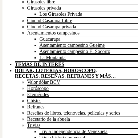
Girasoles libre
Girasoles privada
Los Girasoles Privada
Ciudad Casarapa Libre
Ciudad Casarapa privada
Asentamientos campesinos
Guacarapa
Asentamiento campesino Gueime
Asentamiento campesino El Socorro
La Montañita
TEMAS DE INTERÉS
DÓLAR, LOTERÍAS, HORÓSCOPO,
RECETAS, RESEÑAS, REFRANES Y MÁS…
Valor dólar BCV
Horóscopo
Efemérides
Chistes
Refranes
Reseñas de libros, telenovelas, películas y series
Recetario de la abuela
Trivias
Trivia Independencia de Venezuela
Trivia historia universal