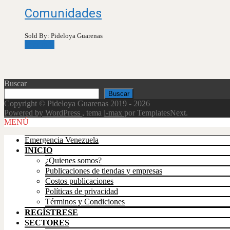
Comunidades
Sold By: Pideloya Guarenas
Leer más
Buscar
Buscar
Copyright © Pideloya Guarenas 2019 - 2026
Powered by WordPress
, tema
i-max
por TemplatesNext.
Scroll
MENÚ
Up
Emergencia Venezuela
INICIO
¿Quienes somos?
Publicaciones de tiendas y empresas
Costos publicaciones
Políticas de privacidad
Términos y Condiciones
REGÍSTRESE
SECTORES