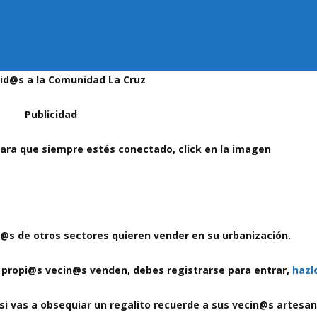
id@s a la Comunidad La Cruz
Publicidad
ara que siempre estés conectado, click en la imagen
@s de otros sectores quieren vender en su urbanización.
s propi@s vecin@s venden, debes registrarse para entrar,
hazl
i vas a obsequiar un regalito recuerde a sus vecin@s artesa