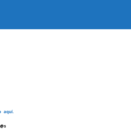
o aquí.
n@s