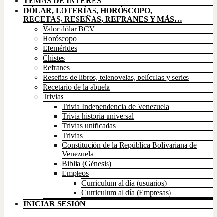
TEMAS DE INTERÉS
DÓLAR, LOTERÍAS, HORÓSCOPO,
RECETAS, RESEÑAS, REFRANES Y MÁS…
Valor dólar BCV
Horóscopo
Efemérides
Chistes
Refranes
Reseñas de libros, telenovelas, películas y series
Recetario de la abuela
Trivias
Trivia Independencia de Venezuela
Trivia historia universal
Trivias unificadas
Trivias
Constitución de la República Bolivariana de
Venezuela
Biblia (Génesis)
Empleos
Curriculum al día (usuarios)
Curriculum al día (Empresas)
INICIAR SESIÓN