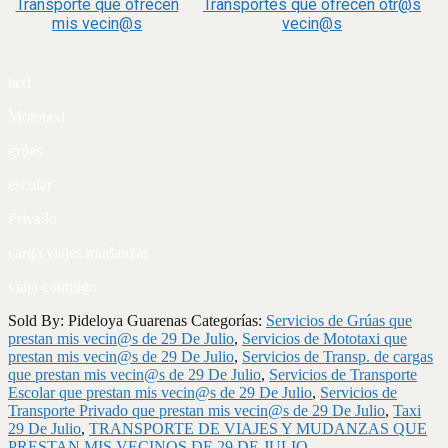
Transporte que ofrecen
Transportes que ofrecen otr@s
mis vecin@s
vecin@s
taxi
Mototaxi
grúas
escolar
Privado
carga viajes mudanzas
viaja conmigo
Sold By: Pideloya Guarenas
Categorías:
Servicios de Grúas que
prestan mis vecin@s de 29 De Julio
,
Servicios de Mototaxi que
prestan mis vecin@s de 29 De Julio
,
Servicios de Transp. de cargas
que prestan mis vecin@s de 29 De Julio
,
Servicios de Transporte
Escolar que prestan mis vecin@s de 29 De Julio
,
Servicios de
Transporte Privado que prestan mis vecin@s de 29 De Julio
,
Taxi
29 De Julio
,
TRANSPORTE DE VIAJES Y MUDANZAS QUE
PRESTAN MIS VECINOS DE 29 DE JULIO