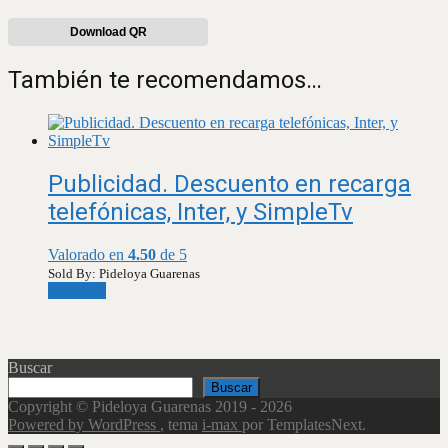
Download QR
También te recomendamos…
Publicidad. Descuento en recarga
telefónicas, Inter, y SimpleTv
Valorado en
4.50
de 5
Sold By: Pideloya Guarenas
Leer más
Buscar
Buscar
Copyright © Pideloya Guarenas 2019 - 2026
Powered by WordPress
, tema
i-max
por TemplatesNext.
Scroll