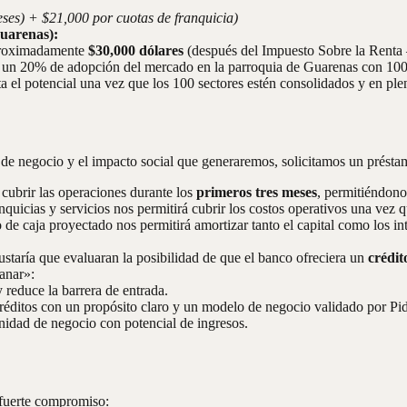
ses) + $21,000 por cuotas de franquicia)
uarenas):
aproximadamente
$30,000 dólares
(después del Impuesto Sobre la Renta
un 20% de adopción del mercado en la parroquia de Guarenas con 100 m
a el potencial una vez que los 100 sectores estén consolidados y en pl
o de negocio y el impacto social que generaremos, solicitamos un prést
 cubrir las operaciones durante los
primeros tres meses
, permitiéndonos
anquicias y servicios nos permitirá cubrir los costos operativos una vez 
e caja proyectado nos permitirá amortizar tanto el capital como los int
staría que evaluaran la posibilidad de que el banco ofreciera un
crédit
anar»:
 reduce la barrera de entrada.
éditos con un propósito claro y un modelo de negocio validado por Pi
unidad de negocio con potencial de ingresos.
 fuerte compromiso: