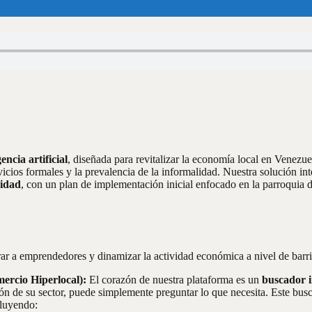
a
encia artificial
, diseñada para revitalizar la economía local en Venezu
vicios formales y la prevalencia de la informalidad. Nuestra solución int
nidad
, con un plan de implementación inicial enfocado en la parroquia 
erar a emprendedores y dinamizar la actividad económica a nivel de barr
ercio Hiperlocal):
El corazón de nuestra plataforma es un
buscador in
ón de su sector, puede simplemente preguntar lo que necesita. Este bus
cluyendo: