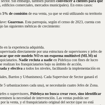
io sector. Sin embargo, también pueden
convencer a clientes para que
, edificios comerciales, mercados municipales). En estos casos:
un
5% de comisión
de esa venta, ya que se está utilizando su territorio
clave:
Guarenas
. Esta parroquia, según el censo de 2023, cuenta con
o las siguientes métricas de crecimiento:
o en la experiencia adquirida.
upervisada directamente por una estructura de supervisores y jefes de
acar que este modelo NO es un esquema multinivel (MLM) ni
quiciatarios.
Nadie recluta a nadie
en Pideloya con fines de lucro
e realizan los franquiciatarios bajo su ámbito de acción,
zada y efectiva
a todos los niveles, facilitando la implementación en
iales, Barrios y Urbanismos). Cada Supervisor de Sector ganará el
e 5 urbanizaciones cada una), se necesitarán cuatro Jefes de Zona.
jefes o supervisores,
Pideloya no busca crear roce, sino identificar
terminen la necesidad de intervención. Las ventas podrán ser
por la venta, y el franquiciatario original del sector (que no está