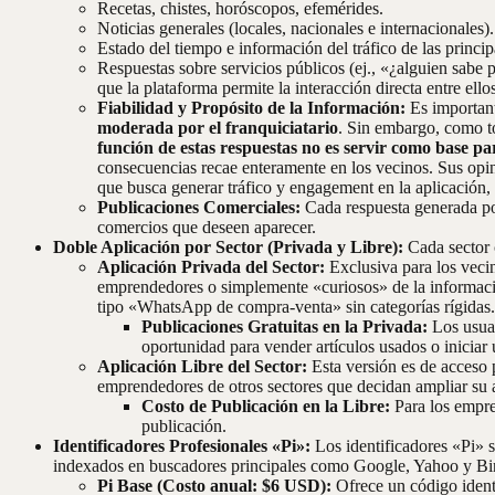
Recetas, chistes, horóscopos, efemérides.
Noticias generales (locales, nacionales e internacionales).
Estado del tiempo e información del tráfico de las princip
Respuestas sobre servicios públicos (ej., «¿alguien sabe
que la plataforma permite la interacción directa entre ell
Fiabilidad y Propósito de la Información:
Es important
moderada por el franquiciatario
. Sin embargo, como t
función de estas respuestas no es servir como base pa
consecuencias recae enteramente en los vecinos. Sus opin
que busca generar tráfico y engagement en la aplicación, 
Publicaciones Comerciales:
Cada respuesta generada po
comercios que deseen aparecer.
Doble Aplicación por Sector (Privada y Libre):
Cada sector c
Aplicación Privada del Sector:
Exclusiva para los vecin
emprendedores o simplemente «curiosos» de la informaci
tipo «WhatsApp de compra-venta» sin categorías rígidas.
Publicaciones Gratuitas en la Privada:
Los usua
oportunidad para vender artículos usados o iniciar 
Aplicación Libre del Sector:
Esta versión es de acceso p
emprendedores de otros sectores que decidan ampliar su 
Costo de Publicación en la Libre:
Para los empren
publicación.
Identificadores Profesionales «Pi»:
Los identificadores «Pi» s
indexados en buscadores principales como Google, Yahoo y Bi
Pi Base (Costo anual: $6 USD):
Ofrece un código identi