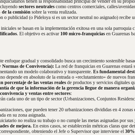
nquiciatarios tienen la responsabilidad principal de vender en su prop
ncluyendo
sectores neutrales
como centros comerciales, calles/avenidas
de la comisión
sobre la venta realizada.
ón o publicidad (o Pideloya si es un sector neutral no asignado) recibe 
iniciales se basan en la implementación exitosa en una sola parroquia 
dificados
. El objetivo es activar
100 micro-franquicias
en Guarenas baj
ste enfoque gradual y consolidado busca un crecimiento sostenible basad
 y Normas de Convivencia):
La red de franquicias en Guarenas estará s
mentando un modelo colaborativo y transparente.
Es fundamental dest
 no depende en absoluto de la entrada o «reclutamiento» de nuevos fran
n porcentaje de las ventas reales
de productos y servicios digitales qu
antía de que la información de la gerencia llegue de manera organi
convivencia y ventas entre sectores
:
rán cada uno de un tipo de sector (Urbanizaciones, Conjuntos Residenc
anizaciones, que pueden tener 20 urbanizaciones divididas en 4 zonas d
da en su zona asignada.
iciatario no realiza su trabajo o no cumple las metas asignadas por sus 
dades de mejora.
En estos casos, se establecerán métricas claras que de
 correspondiente, obteniendo el Jefe o Supervisor que interviene el
30%