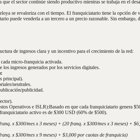
 que el sector continúe siendo productivo mientras se trabaja en el desa
loya se revaloriza con el tiempo. El franquiciatario tiene la opción de v
atario puede venderla a un tercero a un precio razonable. Sin embargo, 
ctura de ingresos clara y un incentivo para el crecimiento de la red:
cada micro-franquicia activada.
e los ingresos generados por los servicios digitales.
):
s principal).
riales/neutrales.
publicación/publicidad.
ector).
tos Operativos e ISLR):Basado en que cada franquiciatario genera $5
franquiciatario activo es de $300 USD (60% de $500).
franq. x $300/mes x 3 meses) + (20 franq. x $300/mes x 3 meses) + $6,
franq. x $300/mes x 9 meses) + $3,000 por cuotas de franquicia)