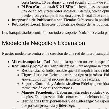
corta (aprox. 10 palabras), una red social y un link de en
Pi Pro (Costo anual: $12 USD):
Incluye todas las carac
link de enlace y
tres redes sociales
. Además, ofrece opti
puede proteger su perfil con una clave, la cual debe co
Integración de Publicación con Tienda:
Ofrecemos la posibili
Publicidad Local:
Espacios publicitarios dentro de las publica
Los franquiciatarios contarán con todo el soporte técnico necesario par
Modelo de Negocio y Expansión
Nuestro modelo se centra en la creación de una red de micro-franquici
Micro-franquicias:
Cada franquicia opera en un sector específ
Requisitos y Apoyo al Franquiciatario:
Para asegurar la efect
Residencia:
Es indispensable que el franquiciatario
resi
Figura Jurídica:
Deben poseer una
figura jurídica
. Pi
apoyándolos con el proceso de emisión de facturas.
Soporte Contable y Administrativo:
Pideloya permitirá 
formalización de sus operaciones.
Manejo Tecnológico:
Deben manejar redes sociales y pos
un plus. Es
imprescindible
contar con un teléfono intelig
Habilidades Interpersonales y de Liderazgo:
Se esper
que posean
presencia y liderazgo
.