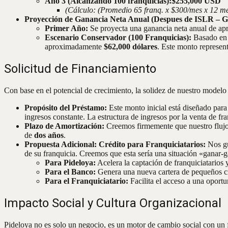
Año 3 (Alcanzando 100 franquicias):
$255,000 USD
(Cálculo: (Promedio 65 franq. x $300/mes x 12 me
Proyección de Ganancia Neta Anual (Despues de ISLR – G
Primer Año:
Se proyecta una ganancia neta anual de 
Escenario Conservador (100 Franquicias):
Basado en 
aproximadamente
$62,000 dólares
. Este monto represent
Solicitud de Financiamiento
Con base en el potencial de crecimiento, la solidez de nuestro model
Propósito del Préstamo:
Este monto inicial está diseñado para
ingresos constante. La estructura de ingresos por la venta de fr
Plazo de Amortización:
Creemos firmemente que nuestro flujo d
de
dos años
.
Propuesta Adicional: Crédito para Franquiciatarios:
Nos gu
de su franquicia. Creemos que esta sería una situación «ganar-g
Para Pideloya:
Acelera la captación de franquiciatarios y
Para el Banco:
Genera una nueva cartera de pequeños cr
Para el Franquiciatario:
Facilita el acceso a una oport
Impacto Social y Cultura Organizacional
Pideloya no es solo un negocio, es un motor de cambio social con un