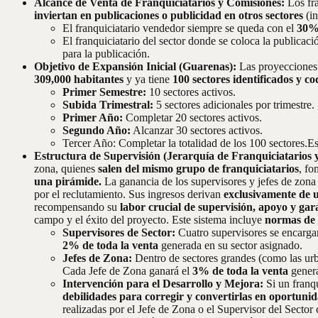
Alcance de Venta de Franquiciatarios y Comisiones:
Los fra
inviertan en publicaciones o publicidad en otros sectores
(i
El franquiciatario vendedor siempre se queda con el
30% 
El franquiciatario del sector donde se coloca la publicaci
para la publicación.
Objetivo de Expansión Inicial (Guarenas):
Las proyecciones 
309,000 habitantes
y ya tiene
100 sectores identificados y co
Primer Semestre:
10 sectores activos.
Subida Trimestral:
5 sectores adicionales por trimestre.
Primer Año:
Completar 20 sectores activos.
Segundo Año:
Alcanzar 30 sectores activos.
Tercer Año: Completar la totalidad de los 100 sectores.E
Estructura de Supervisión (Jerarquía de Franquiciatarios
zona, quienes
salen del mismo grupo de franquiciatarios
, fo
una pirámide.
La ganancia de los supervisores y jefes de zona
por el reclutamiento. Sus ingresos derivan
exclusivamente de u
recompensando su
labor crucial de supervisión, apoyo y gar
campo y el éxito del proyecto. Este sistema incluye
normas de 
Supervisores de Sector:
Cuatro supervisores se encarga
2% de toda la venta
generada en su sector asignado.
Jefes de Zona:
Dentro de sectores grandes (como las urb
Cada Jefe de Zona ganará el
3% de toda la venta
genera
Intervención para el Desarrollo y Mejora:
Si un franqu
debilidades para corregir y convertirlas en oportuni
realizadas por el Jefe de Zona o el Supervisor del Sector