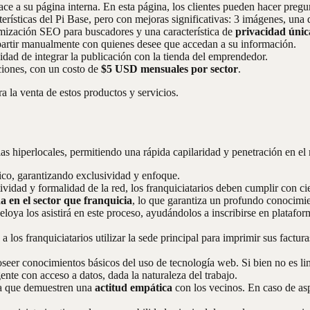
lace a su página interna. En esta página, los clientes pueden hacer pregun
terísticas del Pi Base, pero con mejoras significativas: 3 imágenes, una 
mización SEO para buscadores y una característica de
privacidad únic
mpartir manualmente con quienes desee que accedan a su información.
dad de integrar la publicación con la tienda del emprendedor.
ciones, con un costo de
$5 USD mensuales por sector
.
a la venta de estos productos y servicios.
as hiperlocales, permitiendo una rápida capilaridad y penetración en el
ico, garantizando exclusividad y enfoque.
ividad y formalidad de la red, los franquiciatarios deben cumplir con ci
da en el sector que franquicia
, lo que garantiza un profundo conocimi
deloya los asistirá en este proceso, ayudándolos a inscribirse en plata
a los franquiciatarios utilizar la sede principal para imprimir sus factura
eer conocimientos básicos del uso de tecnología web. Si bien no es li
ente con acceso a datos, dada la naturaleza del trabajo.
a que demuestren una
actitud empática
con los vecinos. En caso de asp