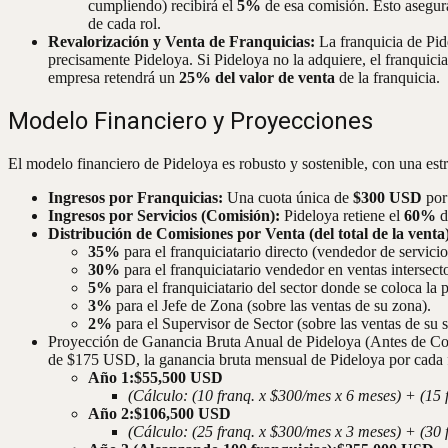
cumpliendo) recibirá el
5%
de esa comisión. Esto asegura
de cada rol.
Revalorización y Venta de Franquicias:
La franquicia de Pide
precisamente Pideloya. Si Pideloya no la adquiere, el franquici
empresa retendrá un
25% del valor de venta
de la franquicia.
Modelo Financiero y Proyecciones
El modelo financiero de Pideloya es robusto y sostenible, con una estru
Ingresos por Franquicias:
Una cuota única de
$300 USD
por 
Ingresos por Servicios (Comisión):
Pideloya retiene el
60%
d
Distribución de Comisiones por Venta (del total de la venta
35%
para el franquiciatario directo (vendedor de servicio
30%
para el franquiciatario vendedor en ventas intersecto
5%
para el franquiciatario del sector donde se coloca la 
3%
para el Jefe de Zona (sobre las ventas de su zona).
2%
para el Supervisor de Sector (sobre las ventas de su s
Proyección de Ganancia Bruta Anual de Pideloya (Antes de Cos
de $175 USD, la ganancia bruta mensual de Pideloya por cada 
Año 1:
$55,500 USD
(Cálculo: (10 franq. x $300/mes x 6 meses) + (15 
Año 2:
$106,500 USD
(Cálculo: (25 franq. x $300/mes x 3 meses) + (30 