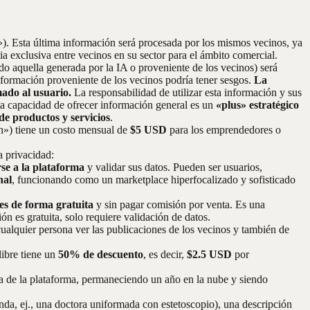
»). Esta última información será procesada por los mismos vecinos, ya
cia exclusiva entre vecinos en su sector para el ámbito comercial.
o aquella generada por la IA o proveniente de los vecinos) será
formación proveniente de los vecinos podría tener sesgos.
La
mado al usuario.
La responsabilidad de utilizar esta información y sus
ta capacidad de ofrecer información general es un
«plus» estratégico
e productos y servicios
.
n») tiene un costo mensual de
$5 USD
para los emprendedores o
a privacidad:
rse a la plataforma
y validar sus datos. Pueden ser usuarios,
nal
, funcionando como un marketplace hiperfocalizado y sofisticado
es de forma gratuita
y sin pagar comisión por venta. Es una
n es gratuita, solo requiere validación de datos.
cualquier persona ver las publicaciones de los vecinos y también de
libre tiene un
50% de descuento
, es decir,
$2.5 USD
por
era de la plataforma, permaneciendo un año en la nube y siendo
nda, ej., una doctora uniformada con estetoscopio), una descripción