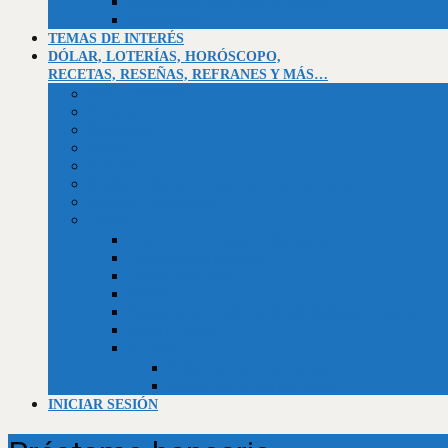
Asentamiento campesino El Socorro
La Montañita
TEMAS DE INTERÉS
DÓLAR, LOTERÍAS, HORÓSCOPO,
RECETAS, RESEÑAS, REFRANES Y MÁS…
Valor dólar BCV
Horóscopo
Efemérides
Chistes
Refranes
Reseñas de libros, telenovelas, películas y series
Recetario de la abuela
Trivias
Trivia Independencia de Venezuela
Trivia historia universal
Trivias unificadas
Trivias
Constitución de la República Bolivariana de Venezuela
Biblia (Génesis)
Empleos
Curriculum al día (usuarios)
Curriculum al día (Empresas)
INICIAR SESIÓN