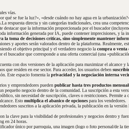
ales vías.
 por qué se fue la luz?», «desde cuándo no hay agua en la urbanización?
os.La respuesta directa y sin categorías tradicionales, crea una competen
e destacar que la información proporcionada por el buscador (incluyend
oda información generada por IA, puede contener imprecisiones, y la in
ra la toma de decisiones críticas, sino simplemente mantener infor
iones y aportes serán valorados dentro de la plataforma. Realmente, es
siendo el objetivo principal y el verdadero negocio la
compra o venta d
r el buscador que corresponde a una oferta comercial (una «publicació
uenta con dos versiones de la aplicación para maximizar el alcance y l
os que residen en ese sector. Para acceder, los usuarios deben
suscribi
ón. Este espacio fomenta la
privacidad y la negociación interna veci
rios y emprendedores pueden
publicar hasta tres productos mensual
un pequeño negocio dentro de la comunidad. La suscripción a esta versió
úblico, sin necesidad de suscripción, claves o restricciones. Permite a 
alcance. Esto
multiplica el abanico de opciones
para los vendedores.
dedores suscritos a la aplicación privada, la publicación en la versión 
on la clave para la visibilidad de profesionales y negocios dentro y fu
ng en 24 horas.
ficador único por parroquia, una imagen (logo o foto personal/de la tie