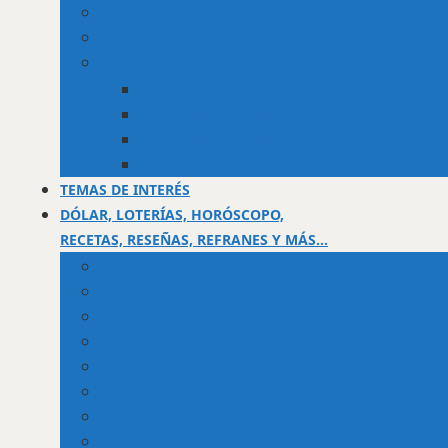
Ciudad Casarapa Libre
Ciudad Casarapa privada
Asentamientos campesinos
Guacarapa
Asentamiento campesino Gueime
Asentamiento campesino El Socorro
La Montañita
TEMAS DE INTERÉS
DÓLAR, LOTERÍAS, HORÓSCOPO,
RECETAS, RESEÑAS, REFRANES Y MÁS…
Valor dólar BCV
Horóscopo
Efemérides
Chistes
Refranes
Reseñas de libros, telenovelas, películas y series
Recetario de la abuela
Trivias