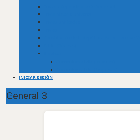
Trivia Independencia de Venezuela
Trivia historia universal
Trivias unificadas
Trivias
Constitución de la República Bolivariana de 
Biblia (Génesis)
Empleos
Curriculum al día (usuarios)
Curriculum al día (Empresas)
INICIAR SESIÓN
General 3