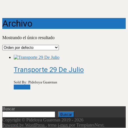
Archivo
Mostrando el único resultado
Transporte 29 De Julio
Sold By: Pideloya Guarenas
Leer más
Buscar
Buscar
Copyright © Pideloya Guarenas 2019 - 2026
Powered by WordPress
, tema
i-max
por TemplatesNext.