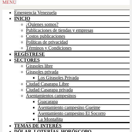
Scroll
MENÚ
Up
Emergencia Venezuela
INICIO
¿Quienes somos?
Publicaciones de tiendas y empresas
Costos publicaciones
Políticas de privacidad
Términos y Condiciones
REGÍSTRESE
SECTORES
Girasoles libre
Girasoles privada
Los Girasoles Privada
Ciudad Casarapa Libre
Ciudad Casarapa privada
Asentamientos campesinos
Guacarapa
Asentamiento campesino Gueime
Asentamiento campesino El Socorro
La Montañita
TEMAS DE INTERÉS
DÓLAR, LOTERÍAS, HORÓSCOPO,