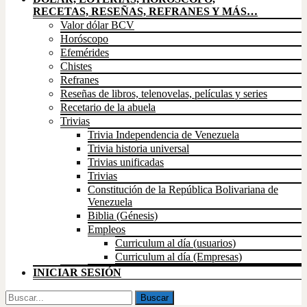
RECETAS, RESEÑAS, REFRANES Y MÁS…
Valor dólar BCV
Horóscopo
Efemérides
Chistes
Refranes
Reseñas de libros, telenovelas, películas y series
Recetario de la abuela
Trivias
Trivia Independencia de Venezuela
Trivia historia universal
Trivias unificadas
Trivias
Constitución de la República Bolivariana de
Venezuela
Biblia (Génesis)
Empleos
Curriculum al día (usuarios)
Curriculum al día (Empresas)
INICIAR SESIÓN
Buscar