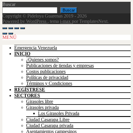
Buscar
Buscar
Copyright © Pideloya Guarenas 2019 - 2026
Powered by WordPress
, tema
i-max
por TemplatesNext.
Scroll
Up
MENÚ
Emergencia Venezuela
INICIO
¿Quienes somos?
Publicaciones de tiendas y empresas
Costos publicaciones
Políticas de privacidad
Términos y Condiciones
REGÍSTRESE
SECTORES
Girasoles libre
Girasoles privada
Los Girasoles Privada
Ciudad Casarapa Libre
Ciudad Casarapa privada
Asentamientos campesinos