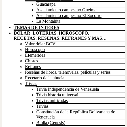
Guacarapa
Asentamiento campesino Gueime
Asentamiento campesino El Socorro
La Montañita
TEMAS DE INTERÉS
DÓLAR, LOTERÍAS, HORÓSCOPO,
RECETAS, RESEÑAS, REFRANES Y MÁS…
Valor dólar BCV
Horóscopo
Efemérides
Chistes
Refranes
Reseñas de libros, telenovelas, películas y series
Recetario de la abuela
Trivias
Trivia Independencia de Venezuela
Trivia historia universal
Trivias unificadas
Trivias
Constitución de la República Bolivariana de
Venezuela
Biblia (Génesis)