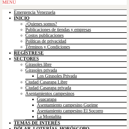
Scroll
MENÚ
Up
Emergencia Venezuela
INICIO
¿Quienes somos?
Publicaciones de tiendas y empresas
Costos publicaciones
Políticas de privacidad
Términos y Condiciones
REGÍSTRESE
SECTORES
Girasoles libre
Girasoles privada
Los Girasoles Privada
Ciudad Casarapa Libre
Ciudad Casarapa privada
Asentamientos campesinos
Guacarapa
Asentamiento campesino Gueime
Asentamiento campesino El Socorro
La Montañita
TEMAS DE INTERÉS
DÓLAR, LOTERÍAS, HORÓSCOPO,