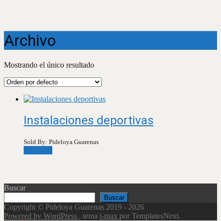
Archivo
Mostrando el único resultado
Instalaciones deportivas
Sold By: Pideloya Guarenas
Leer más
Buscar
Buscar
Copyright © Pideloya Guarenas 2019 - 2026
Powered by WordPress
, tema
i-max
por TemplatesNext.