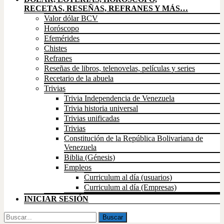
RECETAS, RESEÑAS, REFRANES Y MÁS…
Valor dólar BCV
Horóscopo
Efemérides
Chistes
Refranes
Reseñas de libros, telenovelas, películas y series
Recetario de la abuela
Trivias
Trivia Independencia de Venezuela
Trivia historia universal
Trivias unificadas
Trivias
Constitución de la República Bolivariana de
Venezuela
Biblia (Génesis)
Empleos
Curriculum al día (usuarios)
Curriculum al día (Empresas)
INICIAR SESIÓN
Buscar