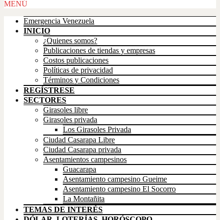
Scroll
MENÚ
Up
Emergencia Venezuela
INICIO
¿Quienes somos?
Publicaciones de tiendas y empresas
Costos publicaciones
Políticas de privacidad
Términos y Condiciones
REGÍSTRESE
SECTORES
Girasoles libre
Girasoles privada
Los Girasoles Privada
Ciudad Casarapa Libre
Ciudad Casarapa privada
Asentamientos campesinos
Guacarapa
Asentamiento campesino Gueime
Asentamiento campesino El Socorro
La Montañita
TEMAS DE INTERÉS
DÓLAR, LOTERÍAS, HORÓSCOPO,