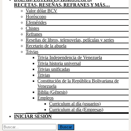
RECETAS, RESEÑAS, REFRANES Y MÁS…
Valor dólar BCV
Horóscopo
Efemérides
Chistes
Refranes
Reseñas de libros, telenovelas, películas y series
Recetario de la abuela
Trivias
Trivia Independencia de Venezuela
Trivia historia universal
Trivias unificadas
Trivias
Constitución de la República Bolivariana de
Venezuela
Biblia (Génesis)
Empleos
Curriculum al día (usuarios)
Curriculum al día (Empresas)
INICIAR SESIÓN
Buscar