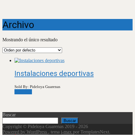
Archivo
Mostrando el único resultado
Instalaciones deportivas
Sold By: Pideloya Guarenas
Leer más
Buscar
Buscar
Copyright © Pideloya Guarenas 2019 - 2026
Powered by WordPress
, tema
i-max
por TemplatesNext.