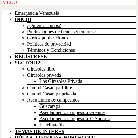
Scroll
MENÚ
Up
Emergencia Venezuela
INICIO
¿Quienes somos?
Publicaciones de tiendas y empresas
Costos publicaciones
Políticas de privacidad
Términos y Condiciones
REGÍSTRESE
SECTORES
Girasoles libre
Girasoles privada
Los Girasoles Privada
Ciudad Casarapa Libre
Ciudad Casarapa privada
Asentamientos campesinos
Guacarapa
Asentamiento campesino Gueime
Asentamiento campesino El Socorro
La Montañita
TEMAS DE INTERÉS
DÓLAR, LOTERÍAS, HORÓSCOPO,