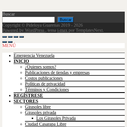
Buscar
Buscar
Copyright © Pideloya Guarenas 2019 - 2026
Powered by WordPress
, tema
i-max
por TemplatesNext.
Scroll
Up
MENÚ
Emergencia Venezuela
INICIO
¿Quienes somos?
Publicaciones de tiendas y empresas
Costos publicaciones
Políticas de privacidad
Términos y Condiciones
REGÍSTRESE
SECTORES
Girasoles libre
Girasoles privada
Los Girasoles Privada
Ciudad Casarapa Libre