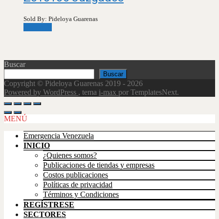
Sold By: Pideloya Guarenas
Leer más
Buscar
Buscar
Copyright © Pideloya Guarenas 2019 - 2026
Powered by WordPress
, tema
i-max
por TemplatesNext.
Scroll
Up
MENÚ
Emergencia Venezuela
INICIO
¿Quienes somos?
Publicaciones de tiendas y empresas
Costos publicaciones
Políticas de privacidad
Términos y Condiciones
REGÍSTRESE
SECTORES