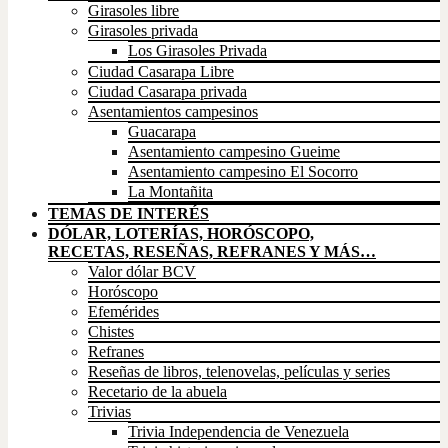
Girasoles libre
Girasoles privada
Los Girasoles Privada
Ciudad Casarapa Libre
Ciudad Casarapa privada
Asentamientos campesinos
Guacarapa
Asentamiento campesino Gueime
Asentamiento campesino El Socorro
La Montañita
TEMAS DE INTERÉS
DÓLAR, LOTERÍAS, HORÓSCOPO,
RECETAS, RESEÑAS, REFRANES Y MÁS…
Valor dólar BCV
Horóscopo
Efemérides
Chistes
Refranes
Reseñas de libros, telenovelas, películas y series
Recetario de la abuela
Trivias
Trivia Independencia de Venezuela