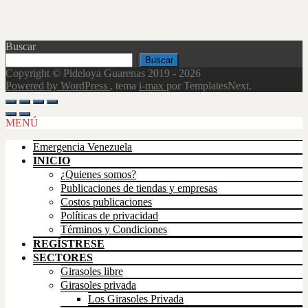
Buscar
Buscar
Copyright © Pideloya Guarenas 2019 - 2026
Powered by WordPress
, tema
i-max
por TemplatesNext.
Scroll
Up
MENÚ
Emergencia Venezuela
INICIO
¿Quienes somos?
Publicaciones de tiendas y empresas
Costos publicaciones
Políticas de privacidad
Términos y Condiciones
REGÍSTRESE
SECTORES
Girasoles libre
Girasoles privada
Los Girasoles Privada