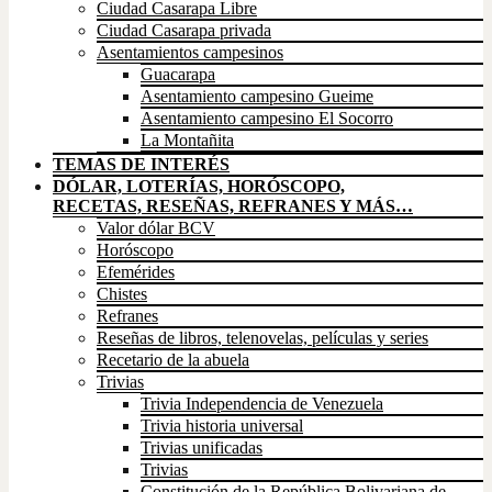
Ciudad Casarapa Libre
Ciudad Casarapa privada
Asentamientos campesinos
Guacarapa
Asentamiento campesino Gueime
Asentamiento campesino El Socorro
La Montañita
TEMAS DE INTERÉS
DÓLAR, LOTERÍAS, HORÓSCOPO,
RECETAS, RESEÑAS, REFRANES Y MÁS…
Valor dólar BCV
Horóscopo
Efemérides
Chistes
Refranes
Reseñas de libros, telenovelas, películas y series
Recetario de la abuela
Trivias
Trivia Independencia de Venezuela
Trivia historia universal
Trivias unificadas
Trivias
Constitución de la República Bolivariana de