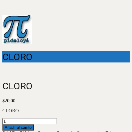
CLORO
CLORO
$
20,00
CLORO
CLORO
cantidad
Añadir al carrito