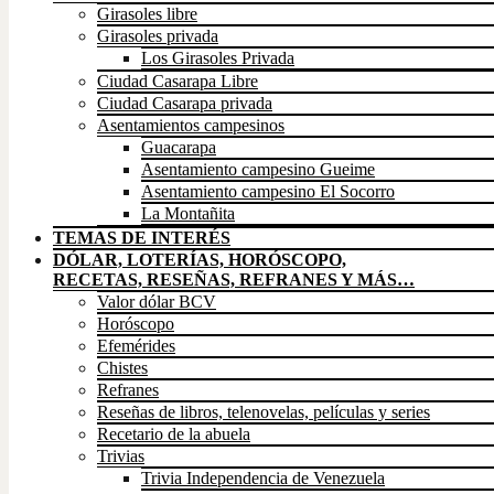
Girasoles libre
Girasoles privada
Los Girasoles Privada
Ciudad Casarapa Libre
Ciudad Casarapa privada
Asentamientos campesinos
Guacarapa
Asentamiento campesino Gueime
Asentamiento campesino El Socorro
La Montañita
TEMAS DE INTERÉS
DÓLAR, LOTERÍAS, HORÓSCOPO,
RECETAS, RESEÑAS, REFRANES Y MÁS…
Valor dólar BCV
Horóscopo
Efemérides
Chistes
Refranes
Reseñas de libros, telenovelas, películas y series
Recetario de la abuela
Trivias
Trivia Independencia de Venezuela