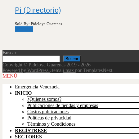
Pi (Directorio)
Sold By: Pideloya Guarenas
Leer más
Buscar
Buscar
Copyright © Pideloya Guarenas 2019 - 2026
Powered by WordPress
, tema
i-max
por TemplatesNext.
Scroll
MENÚ
Up
Emergencia Venezuela
INICIO
¿Quienes somos?
Publicaciones de tiendas y empresas
Costos publicaciones
Políticas de privacidad
Términos y Condiciones
REGÍSTRESE
SECTORES