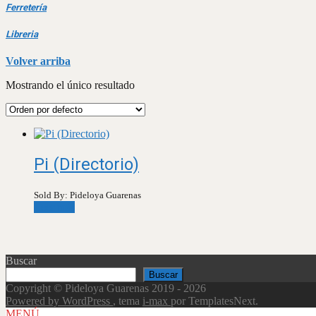
Ferretería
Libreria
Volver arriba
Mostrando el único resultado
Pi (Directorio)
Sold By: Pideloya Guarenas
Leer más
Buscar
Buscar
Copyright © Pideloya Guarenas 2019 - 2026
Powered by WordPress
, tema
i-max
por TemplatesNext.
Scroll
MENÚ