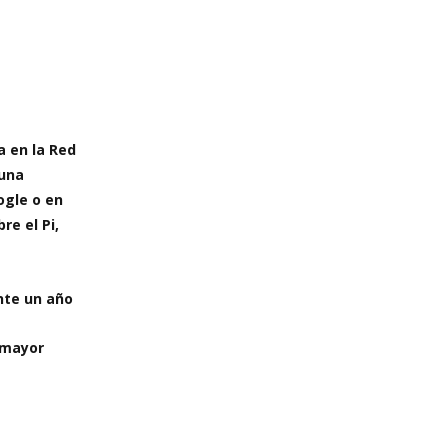
a en la Red
 una
ogle o en
re el Pi,
nte un año
 mayor