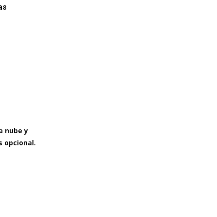
cas
a nube y
s opcional.