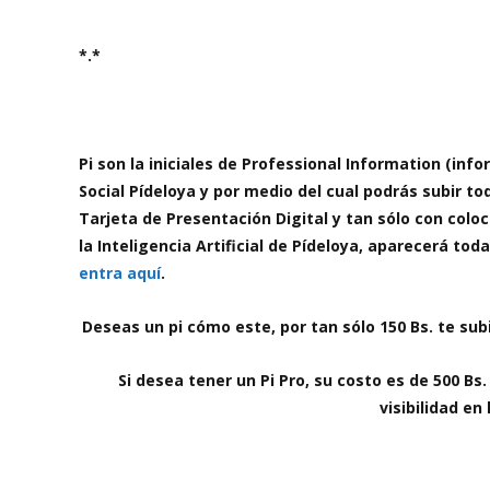
Técnico Audio
*.*
Pi son la iniciales de Professional Information (info
Social Pídeloya y por medio del cual podrás subir t
Tarjeta de Presentación Digital y tan sólo con colo
la Inteligencia Artificial de Pídeloya, aparecerá to
entra aquí
.
Deseas un pi cómo este, por tan sólo 150 Bs. te su
Si desea tener un Pi Pro, su costo es de 500 B
visibilidad en