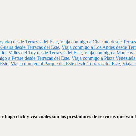
yada) desde Terrazas del Este
,
Viaja conmigo a Chacaíto desde Terraza
Guaira desde Terrazas del Este
,
Viaja conmigo a Los Andes desde Terr
 los Valles del Tuy desde Terrazas del Este
,
Viaja conmigo a Maracay d
igo a Petare desde Terrazas del Este
,
Viaja conmigo a Plaza Venezuela 
 Este
,
Viaja conmigo al Parque del Este desde Terrazas del Este
,
Viaja 
r haga click y vea cuales son los prestadores de servicios que van 