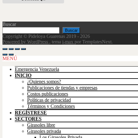
Buscar
Buscar
Copyright © Pideloya Guarenas 2019 - 2026
Powered by WordPress
, tema
i-max
por TemplatesNext.
MENÚ
Emergencia Venezuela
INICIO
¿Quienes somos?
Publicaciones de tiendas y empresas
Costos publicaciones
Políticas de privacidad
Términos y Condiciones
REGÍSTRESE
SECTORES
Girasoles libre
Girasoles privada
Los Girasoles Privada