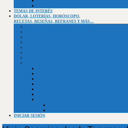
Asentamiento campesino El Socorro
La Montañita
TEMAS DE INTERÉS
DÓLAR, LOTERÍAS, HORÓSCOPO,
RECETAS, RESEÑAS, REFRANES Y MÁS…
Valor dólar BCV
Horóscopo
Efemérides
Chistes
Refranes
Reseñas de libros, telenovelas, películas y series
Recetario de la abuela
Trivias
Trivia Independencia de Venezuela
Trivia historia universal
Trivias unificadas
Trivias
Constitución de la República Bolivariana de Venezuela
Biblia (Génesis)
Empleos
Curriculum al día (usuarios)
Curriculum al día (Empresas)
INICIAR SESIÓN