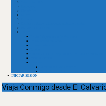
Valor dólar BCV
Horóscopo
Efemérides
Chistes
Refranes
Reseñas de libros, telenovelas, películas y series
Recetario de la abuela
Trivias
Trivia Independencia de Venezuela
Trivia historia universal
Trivias unificadas
Trivias
Constitución de la República Bolivariana de Venezuela
Biblia (Génesis)
Empleos
Curriculum al día (usuarios)
Curriculum al día (Empresas)
INICIAR SESIÓN
Viaja Conmigo desde El Calvari