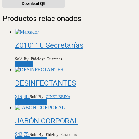
Download QR
Productos relacionados
Z010110 Secretarías
Sold By: Pideloya Guarenas
Leer más
DESINFECTANTES
$
19,48
Sold By:
GINET REINA
Añadir al carrito
JABÓN CORPORAL
$
42,75
Sold By: Pideloya Guarenas