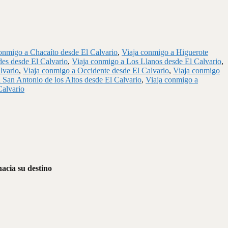
onmigo a Chacaíto desde El Calvario
,
Viaja conmigo a Higuerote
es desde El Calvario
,
Viaja conmigo a Los Llanos desde El Calvario
,
lvario
,
Viaja conmigo a Occidente desde El Calvario
,
Viaja conmigo
 San Antonio de los Altos desde El Calvario
,
Viaja conmigo a
Calvario
hacia su destino