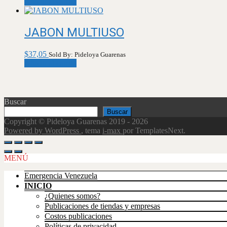
Añadir al carrito
JABON MULTIUSO
$
37,05
Sold By: Pideloya Guarenas
Añadir al carrito
Buscar
Buscar
Copyright © Pideloya Guarenas 2019 - 2026
Powered by WordPress
, tema
i-max
por TemplatesNext.
Scroll
Up
MENÚ
Emergencia Venezuela
INICIO
¿Quienes somos?
Publicaciones de tiendas y empresas
Costos publicaciones
Políticas de privacidad