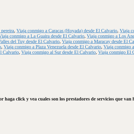
 pereira
,
Viaja conmigo a Caracas (Hoyada) desde El Calvario
,
Viaja c
Viaja conmigo a La Guaira desde El Calvario
,
Viaja conmigo a Los And
alles del Tuy desde El Calvario
,
Viaja conmigo a Maracay desde El Ca
o
,
Viaja conmigo a Plaza Venezuela desde El Calvario
,
Viaja conmigo a
l Calvario
,
Viaja conmigo al Sur desde El Calvario
,
Viaja conmigo El 
r haga click y vea cuales son los prestadores de servicios que van 