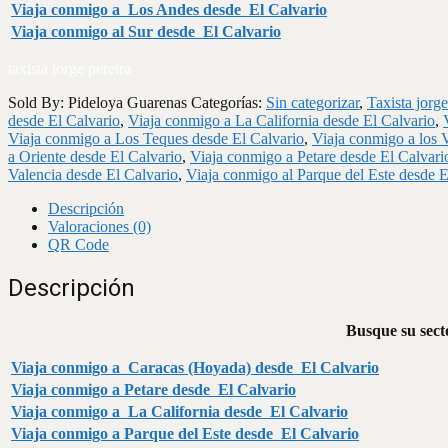
Viaja conmigo a Los Andes desde El Calvario
Viaja conmigo al Sur desde El Calvario
taxista jorge pereira
Sold By: Pideloya Guarenas
Categorías:
Sin categorizar
,
Taxista jorge
desde El Calvario
,
Viaja conmigo a La California desde El Calvario
,
Viaja conmigo a Los Teques desde El Calvario
,
Viaja conmigo a los V
a Oriente desde El Calvario
,
Viaja conmigo a Petare desde El Calvari
Valencia desde El Calvario
,
Viaja conmigo al Parque del Este desde E
Descripción
Valoraciones (0)
QR Code
Descripción
Busque su secto
Viaja conmigo a Caracas (Hoyada) desde El Calvario
Viaja conmigo a Petare desde El Calvario
Viaja conmigo a La California desde El Calvario
Viaja conmigo a Parque del Este desde El Calvario