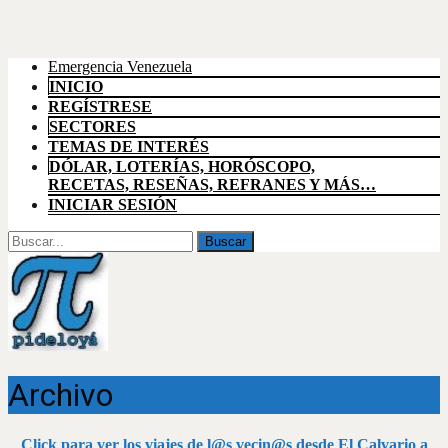
Emergencia Venezuela
INICIO
REGÍSTRESE
SECTORES
TEMAS DE INTERÉS
DÓLAR, LOTERÍAS, HORÓSCOPO,
RECETAS, RESEÑAS, REFRANES Y MÁS…
INICIAR SESIÓN
Buscar
por:
Archivo
Click para ver los viajes de l@s vecin@s desde El Calvario a