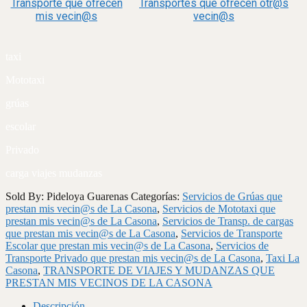
Transporte que ofrecen
Transportes que ofrecen otr@s
mis vecin@s
vecin@s
taxi
Mototaxi
grúas
escolar
Privado
carga viajes mudanzas
Sold By: Pideloya Guarenas
Categorías:
Servicios de Grúas que
prestan mis vecin@s de La Casona
,
Servicios de Mototaxi que
prestan mis vecin@s de La Casona
,
Servicios de Transp. de cargas
que prestan mis vecin@s de La Casona
,
Servicios de Transporte
Escolar que prestan mis vecin@s de La Casona
,
Servicios de
Transporte Privado que prestan mis vecin@s de La Casona
,
Taxi La
Casona
,
TRANSPORTE DE VIAJES Y MUDANZAS QUE
PRESTAN MIS VECINOS DE LA CASONA
Descripción