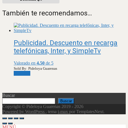
También te recomendamos…
Publicidad. Descuento en recarga
telefónicas, Inter, y SimpleTv
Valorado en
4.50
de 5
Sold By: Pideloya Guarenas
Leer más
Buscar
Buscar
Copyright © Pideloya Guarenas 2019 - 2026
Powered by WordPress
, tema
i-max
por TemplatesNext.
Scroll
Up
MENÚ