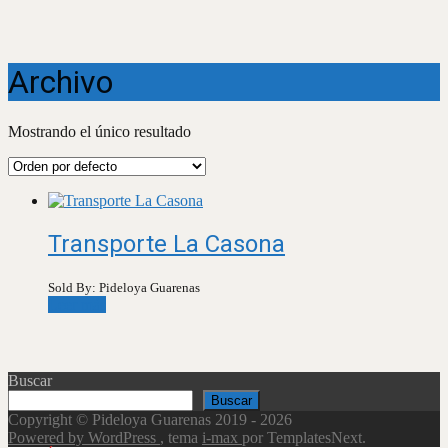
Archivo
Mostrando el único resultado
Transporte La Casona
Sold By: Pideloya Guarenas
Leer más
Buscar
Buscar
Copyright © Pideloya Guarenas 2019 - 2026
Powered by WordPress
, tema
i-max
por TemplatesNext.