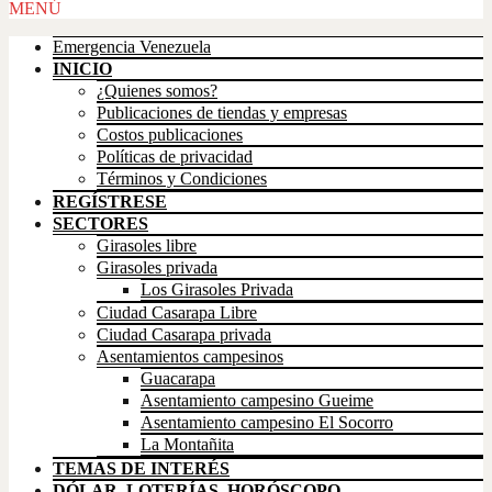
Scroll
MENÚ
Up
Emergencia Venezuela
INICIO
¿Quienes somos?
Publicaciones de tiendas y empresas
Costos publicaciones
Políticas de privacidad
Términos y Condiciones
REGÍSTRESE
SECTORES
Girasoles libre
Girasoles privada
Los Girasoles Privada
Ciudad Casarapa Libre
Ciudad Casarapa privada
Asentamientos campesinos
Guacarapa
Asentamiento campesino Gueime
Asentamiento campesino El Socorro
La Montañita
TEMAS DE INTERÉS
DÓLAR, LOTERÍAS, HORÓSCOPO,