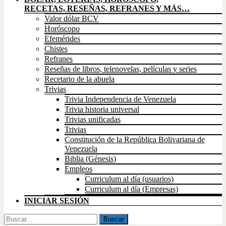
RECETAS, RESEÑAS, REFRANES Y MÁS…
Valor dólar BCV
Horóscopo
Efemérides
Chistes
Refranes
Reseñas de libros, telenovelas, películas y series
Recetario de la abuela
Trivias
Trivia Independencia de Venezuela
Trivia historia universal
Trivias unificadas
Trivias
Constitución de la República Bolivariana de
Venezuela
Biblia (Génesis)
Empleos
Curriculum al día (usuarios)
Curriculum al día (Empresas)
INICIAR SESIÓN
Buscar