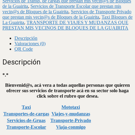
Servicios de Transp. de cargas que prestan mis vecin@s de Bloques
de la Guairita
,
Servicios de Transporte Escolar que prestan mis
vecin@s de Bloques de la Guairita
,
Servicios de Transporte Privado
que prestan mis vecin@s de Bloques de la Guairita
,
Taxi Bloques de
La Guairita
,
TRANSPORTE DE VIAJES Y MUDANZAS QUE
PRESTAN MIS VECINOS DE BLOQUES DE LA GUAIRITA
Descripción
Valoraciones (0)
QR Code
Descripción
*.*
Bienvenid@s, acá vera a todas aquellas personas que quieren
ofrecer sus servicios de transporte acá en su sector solo haga
click sobre el rubro que desea.
Taxi
Mototaxi
Transportes-de-cargas
Viajes-y-mudanzas
Servicios-de-Gruas
Transporte-Privado
Transporte-Escolar
Viaja-conmigo