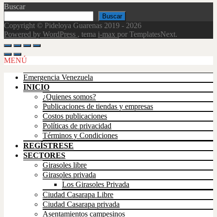
Buscar
Buscar
Copyright © Pideloya Guarenas 2019 - 2026
Powered by WordPress
, tema
i-max
por TemplatesNext.
Scroll
Up
MENÚ
Emergencia Venezuela
INICIO
¿Quienes somos?
Publicaciones de tiendas y empresas
Costos publicaciones
Políticas de privacidad
Términos y Condiciones
REGÍSTRESE
SECTORES
Girasoles libre
Girasoles privada
Los Girasoles Privada
Ciudad Casarapa Libre
Ciudad Casarapa privada
Asentamientos campesinos