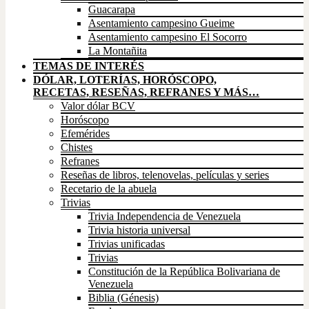
Guacarapa
Asentamiento campesino Gueime
Asentamiento campesino El Socorro
La Montañita
TEMAS DE INTERÉS
DÓLAR, LOTERÍAS, HORÓSCOPO,
RECETAS, RESEÑAS, REFRANES Y MÁS…
Valor dólar BCV
Horóscopo
Efemérides
Chistes
Refranes
Reseñas de libros, telenovelas, películas y series
Recetario de la abuela
Trivias
Trivia Independencia de Venezuela
Trivia historia universal
Trivias unificadas
Trivias
Constitución de la República Bolivariana de
Venezuela
Biblia (Génesis)