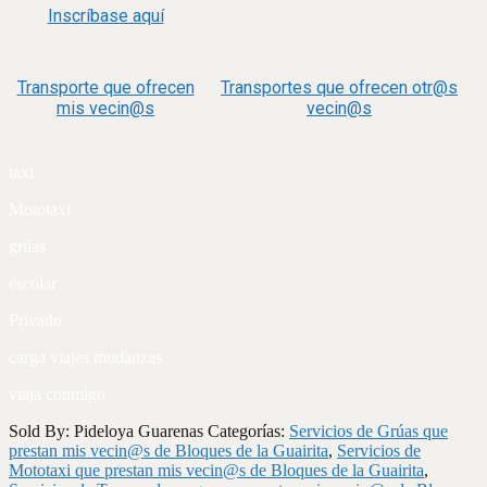
Inscríbase aquí
Transporte que ofrecen
Transportes que ofrecen otr@s
mis vecin@s
vecin@s
taxi
Mototaxi
grúas
escolar
Privado
carga viajes mudanzas
viaja conmigo
Sold By: Pideloya Guarenas
Categorías:
Servicios de Grúas que
prestan mis vecin@s de Bloques de la Guairita
,
Servicios de
Mototaxi que prestan mis vecin@s de Bloques de la Guairita
,