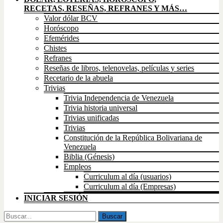
RECETAS, RESEÑAS, REFRANES Y MÁS…
Valor dólar BCV
Horóscopo
Efemérides
Chistes
Refranes
Reseñas de libros, telenovelas, películas y series
Recetario de la abuela
Trivias
Trivia Independencia de Venezuela
Trivia historia universal
Trivias unificadas
Trivias
Constitución de la República Bolivariana de
Venezuela
Biblia (Génesis)
Empleos
Curriculum al día (usuarios)
Curriculum al día (Empresas)
INICIAR SESIÓN
Buscar