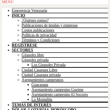
Scroll
MENÚ
Up
Emergencia Venezuela
INICIO
¿Quienes somos?
Publicaciones de tiendas y empresas
Costos publicaciones
Políticas de privacidad
Términos y Condiciones
REGÍSTRESE
SECTORES
Girasoles libre
Girasoles privada
Los Girasoles Privada
Ciudad Casarapa Libre
Ciudad Casarapa privada
Asentamientos campesinos
Guacarapa
Asentamiento campesino Gueime
Asentamiento campesino El Socorro
La Montañita
TEMAS DE INTERÉS
DÓLAR, LOTERÍAS, HORÓSCOPO,