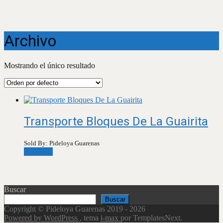
Archivo
Mostrando el único resultado
Transporte Bloques De La Guairita
Sold By: Pideloya Guarenas
Leer más
Buscar
Buscar
Copyright © Pideloya Guarenas 2019 - 2026
Powered by WordPress
, tema
i-max
por TemplatesNext.