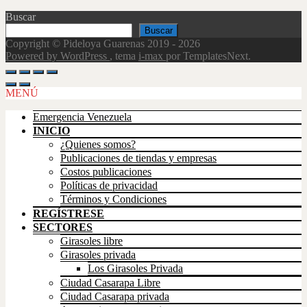
Buscar
Buscar
Copyright © Pideloya Guarenas 2019 - 2026
Powered by WordPress
, tema
i-max
por TemplatesNext.
Scroll
Up
MENÚ
Emergencia Venezuela
INICIO
¿Quienes somos?
Publicaciones de tiendas y empresas
Costos publicaciones
Políticas de privacidad
Términos y Condiciones
REGÍSTRESE
SECTORES
Girasoles libre
Girasoles privada
Los Girasoles Privada
Ciudad Casarapa Libre
Ciudad Casarapa privada