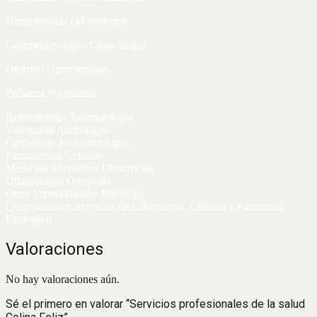
Nutricionistas Odontologos
Gastroenterologos Ginecologos
Otorrino Optometristas
Pediatria Psiquiatras
Reumatologo Traumatologia
Veterinario Andrologos
Cardiologo Endocrinologos
Farmaceutas Geriatras
Medicina Alternativa Obstetricias
Oftamologos Ortopedia
Otras Especialidades Psicologo
Quiropracticos Servicios de Laboratorio, Clinicas y Farmacias
Urologo 0
Valoraciones
No hay valoraciones aún.
Sé el primero en valorar “Servicios profesionales de la salud