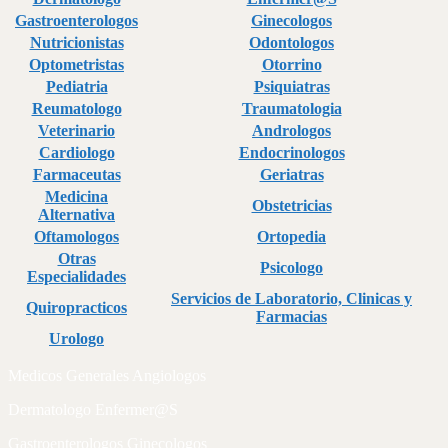
Gastroenterologos
Ginecologos
Nutricionistas
Odontologos
Optometristas
Otorrino
Pediatria
Psiquiatras
Reumatologo
Traumatologia
Veterinario
Andrologos
Cardiologo
Endocrinologos
Farmaceutas
Geriatras
Medicina
Obstetricias
Alternativa
Oftamologos
Ortopedia
Otras
Psicologo
Especialidades
Servicios de Laboratorio, Clinicas y
Quiropracticos
Farmacias
Urologo
Medicos Generales Angiologos
Dermatologo Enfermer@S
Gastroenterologos Ginecologos