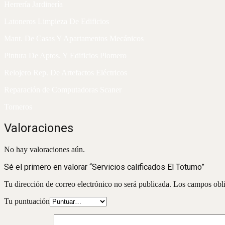
Herrería Jardinería
Latoneros Limpieza De Edificios
Mant. De Casas Y Apartamentos Mecánicos
Pintura De Aptos. Y Edificios Plomero
Relojero Rep. De Artefactos Eléctricos
Reparación de Computadoras Scaner
Torneros
Valoraciones
No hay valoraciones aún.
Sé el primero en valorar “Servicios calificados El Totumo”
Tu dirección de correo electrónico no será publicada.
Los campos obli
Tu puntuación