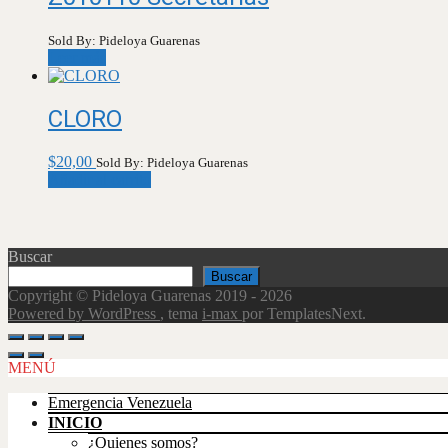
Sold By: Pideloya Guarenas
Leer más
CLORO
$
20,00
Sold By: Pideloya Guarenas
Añadir al carrito
Buscar
Buscar
Copyright © Pideloya Guarenas 2019 - 2026
Powered by WordPress
, tema
i-max
por TemplatesNext.
Scroll
Up
MENÚ
Emergencia Venezuela
INICIO
¿Quienes somos?