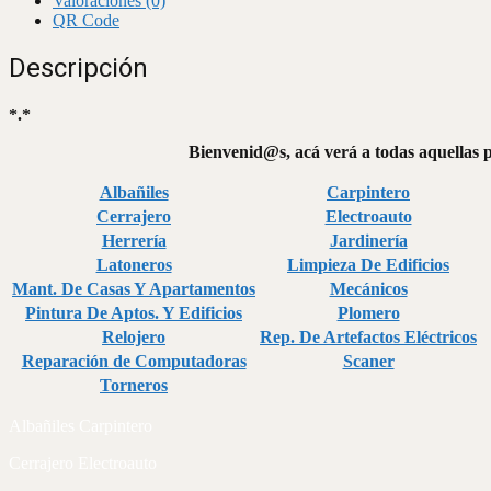
Valoraciones (0)
QR Code
Descripción
*.*
Bienvenid@s, acá verá a todas aquellas p
Albañiles
Carpintero
Cerrajero
Electroauto
Herrería
Jardinería
Latoneros
Limpieza De Edificios
Mant. De Casas Y Apartamentos
Mecánicos
Pintura De Aptos. Y Edificios
Plomero
Relojero
Rep. De Artefactos Eléctricos
Reparación de Computadoras
Scaner
Torneros
Albañiles Carpintero
Cerrajero Electroauto