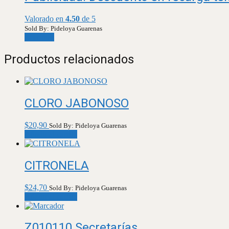
Valorado en
4.50
de 5
Sold By: Pideloya Guarenas
Leer más
Productos relacionados
CLORO JABONOSO
$
20,90
Sold By: Pideloya Guarenas
Añadir al carrito
CITRONELA
$
24,70
Sold By: Pideloya Guarenas
Añadir al carrito
Z010110 Secretarías