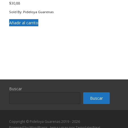
$
30,88
Sold By: Pideloya Guarenas
Añadir al carrito
Buscar
Buscar
Copyright © Pideloya Guarenas 2019 - 2026
Powered by WordPress
, tema
i-max
por TemplatesNext.