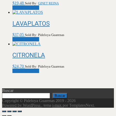
$
19,48
Sold By:
GINET REINA
Añadir al carrito
LAVAPLATOS
$
37,05
Sold By: Pideloya Guarenas
Añadir al carrito
CITRONELA
$
24,70
Sold By: Pideloya Guarenas
Añadir al carrito
Buscar
Buscar
Copyright © Pideloya Guarenas 2019 - 2026
Powered by WordPress
, tema
i-max
por TemplatesNext.
Scroll
Up