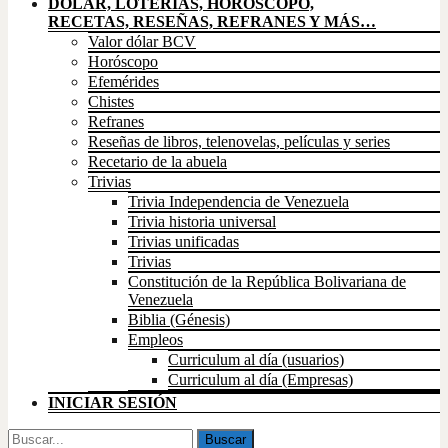
DÓLAR, LOTERÍAS, HORÓSCOPO,
RECETAS, RESEÑAS, REFRANES Y MÁS…
Valor dólar BCV
Horóscopo
Efemérides
Chistes
Refranes
Reseñas de libros, telenovelas, películas y series
Recetario de la abuela
Trivias
Trivia Independencia de Venezuela
Trivia historia universal
Trivias unificadas
Trivias
Constitución de la República Bolivariana de
Venezuela
Biblia (Génesis)
Empleos
Curriculum al día (usuarios)
Curriculum al día (Empresas)
INICIAR SESIÓN
Buscar