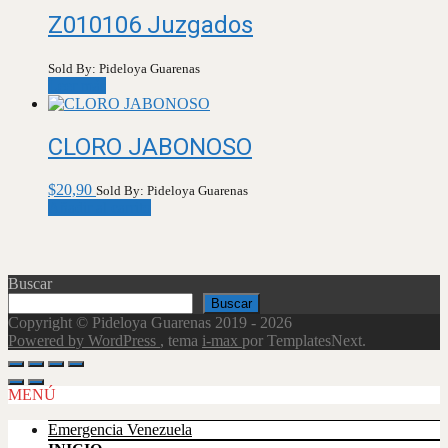
Z010106 Juzgados
Sold By: Pideloya Guarenas
Leer más
CLORO JABONOSO
$
20,90
Sold By: Pideloya Guarenas
Añadir al carrito
Buscar
Buscar
Copyright © Pideloya Guarenas 2019 - 2026
Powered by WordPress
, tema
i-max
por TemplatesNext.
Scroll
Up
MENÚ
Emergencia Venezuela