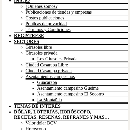
INICIO
¿Quienes somos?
Publicaciones de tiendas y empresas
Costos publicaciones
Políticas de privacidad
Términos y Condiciones
REGÍSTRESE
SECTORES
Girasoles libre
Girasoles privada
Los Girasoles Privada
Ciudad Casarapa Libre
Ciudad Casarapa privada
Asentamientos campesinos
Guacarapa
Asentamiento campesino Gueime
Asentamiento campesino El Socorro
La Montañita
TEMAS DE INTERÉS
DÓLAR, LOTERÍAS, HORÓSCOPO,
RECETAS, RESEÑAS, REFRANES Y MÁS…
Valor dólar BCV
Horóscopo