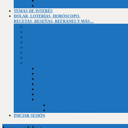
Asentamiento campesino El Socorro
La Montañita
TEMAS DE INTERÉS
DÓLAR, LOTERÍAS, HORÓSCOPO,
RECETAS, RESEÑAS, REFRANES Y MÁS…
Valor dólar BCV
Horóscopo
Efemérides
Chistes
Refranes
Reseñas de libros, telenovelas, películas y series
Recetario de la abuela
Trivias
Trivia Independencia de Venezuela
Trivia historia universal
Trivias unificadas
Trivias
Constitución de la República Bolivariana de Venezuela
Biblia (Génesis)
Empleos
Curriculum al día (usuarios)
Curriculum al día (Empresas)
INICIAR SESIÓN