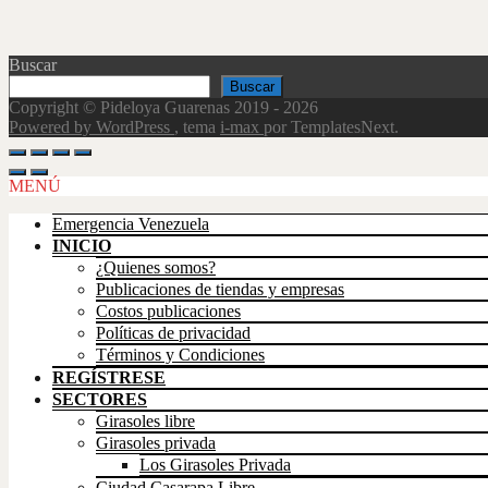
Buscar
Buscar
Copyright © Pideloya Guarenas 2019 - 2026
Powered by WordPress
, tema
i-max
por TemplatesNext.
Scroll
Up
MENÚ
Emergencia Venezuela
INICIO
¿Quienes somos?
Publicaciones de tiendas y empresas
Costos publicaciones
Políticas de privacidad
Términos y Condiciones
REGÍSTRESE
SECTORES
Girasoles libre
Girasoles privada
Los Girasoles Privada
Ciudad Casarapa Libre