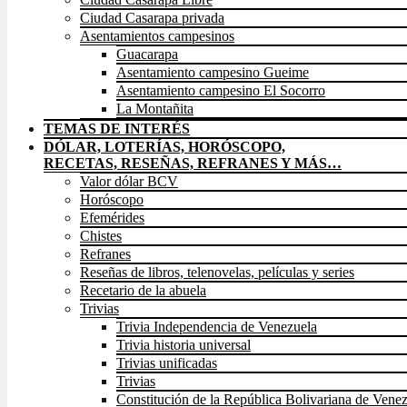
Ciudad Casarapa privada
Asentamientos campesinos
Guacarapa
Asentamiento campesino Gueime
Asentamiento campesino El Socorro
La Montañita
TEMAS DE INTERÉS
DÓLAR, LOTERÍAS, HORÓSCOPO,
RECETAS, RESEÑAS, REFRANES Y MÁS…
Valor dólar BCV
Horóscopo
Efemérides
Chistes
Refranes
Reseñas de libros, telenovelas, películas y series
Recetario de la abuela
Trivias
Trivia Independencia de Venezuela
Trivia historia universal
Trivias unificadas
Trivias
Constitución de la República Bolivariana de Vene