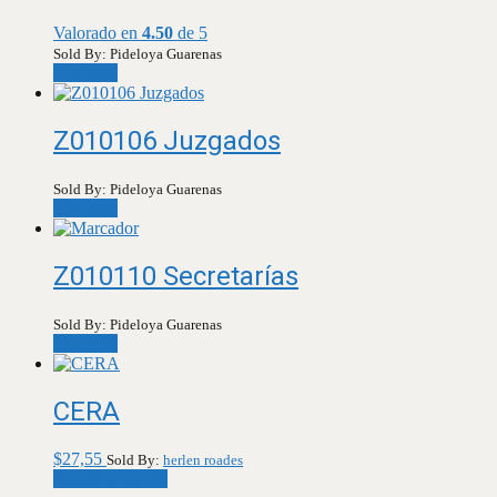
Valorado en
4.50
de 5
Sold By: Pideloya Guarenas
Leer más
Z010106 Juzgados
Sold By: Pideloya Guarenas
Leer más
Z010110 Secretarías
Sold By: Pideloya Guarenas
Leer más
CERA
$
27,55
Sold By:
herlen roades
Añadir al carrito